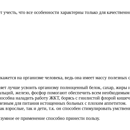
ет учесть, что все особенности характерны только для качествен
кажется на организме человека, ведь она имеет массу полезных 
ляет лучше усвоить организму полноценный белок, сахар, жиры 
кальций, железо, фосфор помогают обеспечить всем необходимым
способна наладить работу ЖКТ, борясь с гнилистой флорой кише
олезным для питания истощенных больных с плохим аппетитом.
 взрослые, так и дети, т.к. он способен стимулировать умствен
азумное ее применение способно принести пользу.