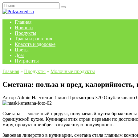
Перейти
Search
к
for:
содержанию
Главная
Новости
Продукты
Травы и растения
Красота и здоровье
Цветы
Дом
Нутриенты
Главная
»
Продукты
»
Молочные продукты
Сметана: польза и вред, калорийность,
Автор
Admin
На чтение
1 мин
Просмотров
370
Опубликовано
Сметана — молочный продукт, получаемый путем брожения закв
французской кухне. Кулинары этих стран первыми по достоинс
миру, продукт приобрел заслуженную популярность.
Завоевав лидерство в кулинарии, сметана стала главным компон