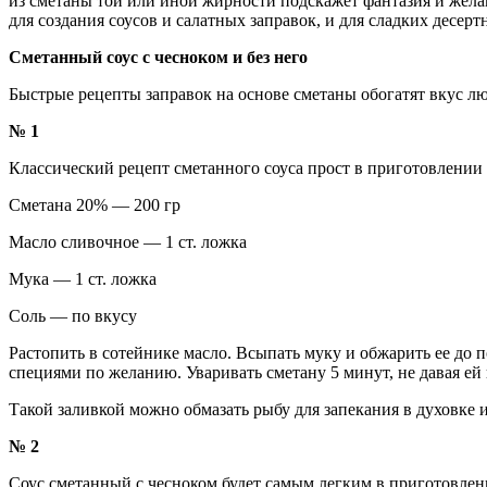
из сметаны той или иной жирности подскажет фантазия и жела
для создания соусов и салатных заправок, и для сладких десер
Сметанный соус с чесноком и без него
Быстрые рецепты заправок на основе сметаны обогатят вкус 
№ 1
Классический рецепт сметанного соуса прост в приготовлени
Сметана 20% — 200 гр
Масло сливочное — 1 ст. ложка
Мука — 1 ст. ложка
Соль — по вкусу
Растопить в сотейнике масло. Всыпать муку и обжарить ее до
специями по желанию. Уваривать сметану 5 минут, не давая ей 
Такой заливкой можно обмазать рыбу для запекания в духовке 
№ 2
Соус сметанный с чесноком будет самым легким в приготовлении