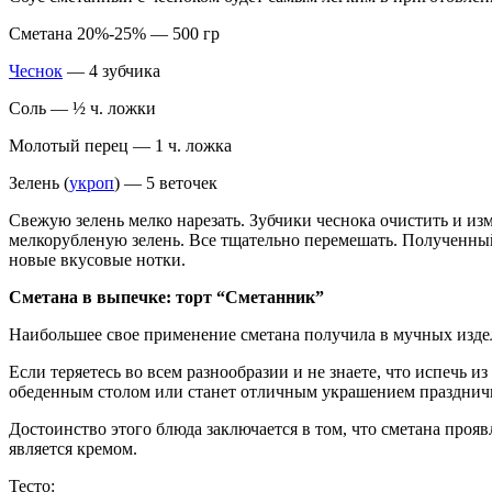
Сметана 20%-25% — 500 гр
Чеснок
— 4 зубчика
Соль — ½ ч. ложки
Молотый перец — 1 ч. ложка
Зелень (
укроп
) — 5 веточек
Свежую зелень мелко нарезать. Зубчики чеснока очистить и и
мелкорубленую зелень. Все тщательно перемешать. Полученный 
новые вкусовые нотки.
Сметана в выпечке: торт “Сметанник”
Наибольшее свое применение сметана получила в мучных издели
Если теряетесь во всем разнообразии и не знаете, что испечь и
обеденным столом или станет отличным украшением праздничн
Достоинство этого блюда заключается в том, что сметана прояв
является кремом.
Тесто: