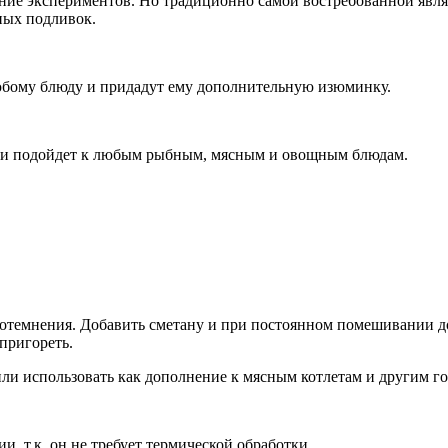
ние экспериментов. Но традиционно самой востребованной явля
тных подливок.
любому блюду и придадут ему дополнительную изюминку.
и и подойдет к любым рыбным, мясным и овощным блюдам.
 потемнения. Добавить сметану и при постоянном помешивании д
пригореть.
или использовать как дополнение к мясным котлетам и другим го
, т.к. он не требует термической обработки.