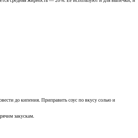
ется средняя жирность — 20%. Ее используют и для выпечки, и
овести до кипения. Приправить соус по вкусу солью и
рячим закускам.