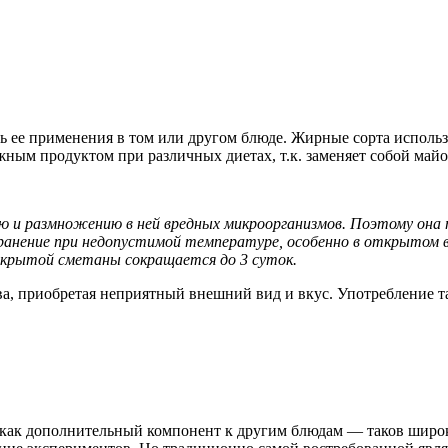
ь ее применения в том или другом блюде. Жирные сорта использ
ным продуктом при различных диетах, т.к. заменяет собой май
ю и размножению в ней вредных микроорганизмов. Поэтому она
хранение при недопустимой температуре, особенно в открытом 
открытой сметаны сокращается до 3 суток.
а, приобретая неприятный внешний вид и вкус. Употребление т
и как дополнительный компонент к другим блюдам — таков широ