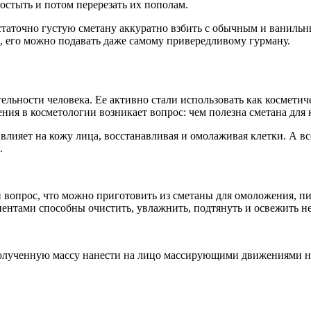
остыть и потом перерезать их пополам.
остаточно густую сметану аккуратно взбить с обычным и ваниль
са, его можно подавать даже самому привередливому гурману.
льности человека. Ее активно стали использовать как косметич
ния в косметологии возникает вопрос: чем полезна сметана для 
влияет на кожу лица, восстанавливая и омолаживая клетки. А в
.
 вопрос, что можно приготовить из сметаны для омоложения, п
ентами способны очистить, увлажнить, подтянуть и освежить н
. Полученную массу нанести на лицо массирующими движениями 