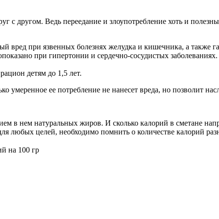
руг с другом. Ведь переедание и злоупотребление хоть и полез
й вред при язвенных болезнях желудка и кишечника, а также га
показано при гипертонии и сердечно-сосудистых заболеваниях.
ацион детям до 1,5 лет.
ко умеренное ее потребление не нанесет вреда, но позволит нас
ием в нем натуральных жиров. И сколько калорий в сметане нап
для любых целей, необходимо помнить о количестве калорий раз
й на 100 гр