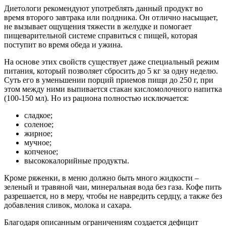
Диетологи рекомендуют употреблять данный продукт во
время второго завтрака или полдника. Он отлично насыщает,
не вызывает ощущения тяжести в желудке и помогает
пищеварительной системе справиться с пищей, которая
поступит во время обеда и ужина.
На основе этих свойств существует даже специальный режим
питания, который позволяет сбросить до 5 кг за одну неделю.
Суть его в уменьшении порций приемов пищи до 250 г, при
этом между ними выпивается стакан кисломолочного напитка
(100-150 мл). Но из рациона полностью исключается:
сладкое;
соленое;
жирное;
мучное;
копченое;
высококалорийные продукты.
Кроме ряженки, в меню должно быть много жидкости –
зеленый и травяной чаи, минеральная вода без газа. Кофе пить
разрешается, но в меру, чтобы не навредить сердцу, а также без
добавления сливок, молока и сахара.
Благодаря описанным ограничениям создается дефицит