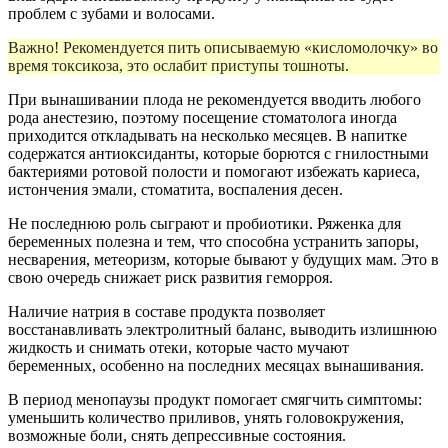
проблем с зубами и волосами.
Важно! Рекомендуется пить описываемую «кисломолочку» во
время токсикоза, это ослабит приступы тошноты.
При вынашивании плода не рекомендуется вводить любого
рода анестезию, поэтому посещение стоматолога иногда
приходится откладывать на несколько месяцев. В напитке
содержатся антиоксиданты, которые борются с гнилостными
бактериями ротовой полости и помогают избежать кариеса,
истончения эмали, стоматита, воспаления десен.
Не последнюю роль сыграют и пробиотики. Ряженка для
беременных полезна и тем, что способна устранить запоры,
несварения, метеоризм, которые бывают у будущих мам. Это в
свою очередь снижает риск развития геморроя.
Наличие натрия в составе продукта позволяет
восстанавливать электролитный баланс, выводить излишнюю
жидкость и снимать отеки, которые часто мучают
беременных, особенно на последних месяцах вынашивания.
В период менопаузы продукт помогает смягчить симптомы:
уменьшить количество приливов, унять головокружения,
возможные боли, снять депрессивные состояния.