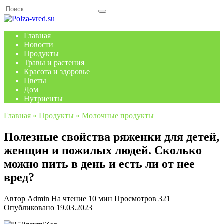
Перейти
Search
к
for:
содержанию
Главная
Новости
Продукты
Травы и растения
Красота и здоровье
Цветы
Дом
Нутриенты
Главная
»
Продукты
»
Молочные продукты
Полезные свойства ряженки для детей,
женщин и пожилых людей. Сколько
можно пить в день и есть ли от нее
вред?
Автор
Admin
На чтение
10 мин
Просмотров
321
Опубликовано
19.03.2023