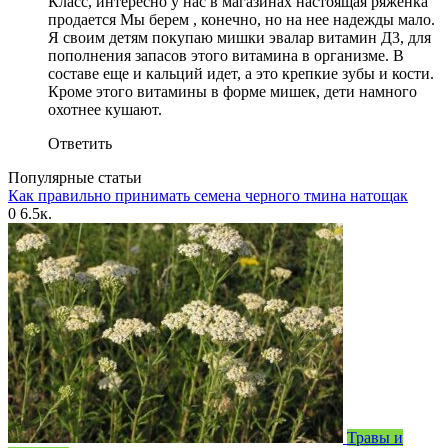
Класс, интересно у нас в магазинах настоящая ряженка
продается Мы берем , конечно, но на нее надежды мало.
Я своим детям покупаю мишки эвалар витамин Д3, для
пополнения запасов этого витамина в организме. В
составе еще и кальций идет, а это крепкие зубы и кости.
Кроме этого витамины в форме мишек, дети намного
охотнее кушают.
Ответить
Популярные статьи
Как правильно принимать семена черного тмина натощак
0
6.5к.
Травы и