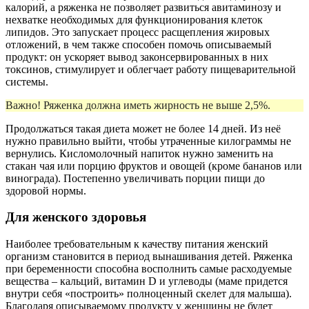
калорий, а ряженка не позволяет развиться авитаминозу и
нехватке необходимых для функционирования клеток
липидов. Это запускает процесс расщепления жировых
отложений, в чем также способен помочь описываемый
продукт: он ускоряет вывод законсервированных в них
токсинов, стимулирует и облегчает работу пищеварительной
системы.
Важно! Ряженка должна иметь жирность не выше 2,5%.
Продолжаться такая диета может не более 14 дней. Из неё
нужно правильно выйти, чтобы утраченные килограммы не
вернулись. Кисломолочный напиток нужно заменить на
стакан чая или порцию фруктов и овощей (кроме бананов или
винограда). Постепенно увеличивать порции пищи до
здоровой нормы.
Для женского здоровья
Наиболее требовательным к качеству питания женский
организм становится в период вынашивания детей. Ряженка
при беременности способна восполнить самые расходуемые
вещества – кальций, витамин D и углеводы (маме придется
внутри себя «построить» полноценный скелет для малыша).
Благодаря описываемому продукту у женщины не будет