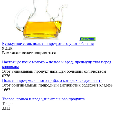
Семечки
Кунжутное семя: польза и вред от его употребления
9
2.2к.
Вам также может понравиться
Настоящее козье молоко – польза и вред, преимущества перед
коровьим
Этот уникальный продукт насыщен большим количеством
0
276
Польза и вред молочного гриба, о которых следует знать
Этот оригинальный природный антибиотик содержит кладезь
1
663
Творог: польза и вред удивительного продукта
Творог
3
313