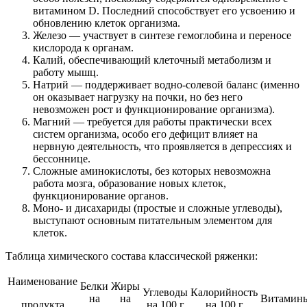
витамином D. Последний способствует его усвоению и
обновлению клеток организма.
Железо — участвует в синтезе гемоглобина и переносе
кислорода к органам.
Калий, обеспечивающий клеточный метаболизм и
работу мышц.
Натрий — поддерживает водно-солевой баланс (именно
он оказывает нагрузку на почки, но без него
невозможен рост и функционирование организма).
Магний — требуется для работы практически всех
систем организма, особо его дефицит влияет на
нервную деятельность, что проявляется в депрессиях и
бессоннице.
Сложные аминокислоты, без которых невозможна
работа мозга, образование новых клеток,
функционирование органов.
Моно- и дисахариды (простые и сложные углеводы),
выступают основным питательным элементом для
клеток.
Таблица химического состава классической ряженки:
Наименование
Белки
Жиры
Углеводы
Калорийность
на
на
Витамин
продукта
на 100 г
на 100 г