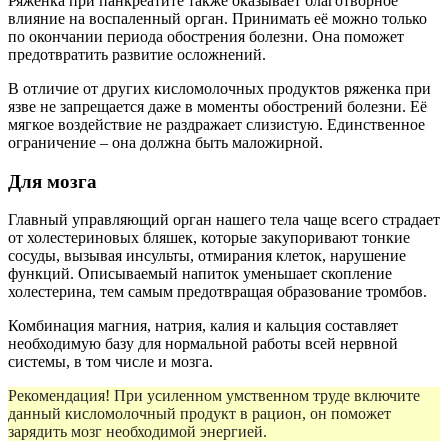
Ряженка при панкреатите также оказывает благотворное
влияние на воспаленный орган. Принимать её можно только
по окончании периода обострения болезни. Она поможет
предотвратить развитие осложнений.
В отличие от других кисломолочных продуктов ряженка при
язве не запрещается даже в моменты обострений болезни. Её
мягкое воздействие не раздражает слизистую. Единственное
ограничение – она должна быть маложирной.
Для мозга
Главный управляющий орган нашего тела чаще всего страдает
от холестериновых бляшек, которые закупоривают тонкие
сосуды, вызывая инсульты, отмирания клеток, нарушение
функций. Описываемый напиток уменьшает скопление
холестерина, тем самым предотвращая образование тромбов.
Комбинация магния, натрия, калия и кальция составляет
необходимую базу для нормальной работы всей нервной
системы, в том числе и мозга.
Рекомендация! При усиленном умственном труде включите
данный кисломолочный продукт в рацион, он поможет
зарядить мозг необходимой энергией.