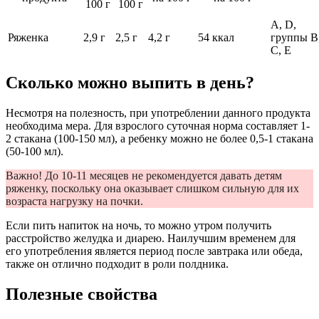
100 г
100 г
A, D,
Ряженка
2,9 г
2,5 г
4,2 г
54 ккал
группы B
C, E
Сколько можно выпить в день?
Несмотря на полезность, при употреблении данного продукта
необходима мера. Для взрослого суточная норма составляет 1-
2 стакана (100-150 мл), а ребенку можно не более 0,5-1 стакана
(50-100 мл).
Важно! До 10-11 месяцев не рекомендуется давать детям
ряженку, поскольку она оказывает слишком сильную для их
возраста нагрузку на почки.
Если пить напиток на ночь, то можно утром получить
расстройство желудка и диарею. Наилучшим временем для
его употребления является период после завтрака или обеда,
также он отлично подходит в роли полдника.
Полезные свойства