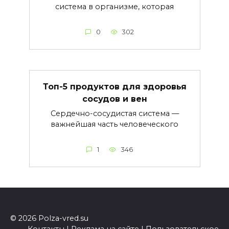
система в организме, которая
0
302
Топ-5 продуктов для здоровья
сосудов и вен
Сердечно-сосудистая система —
важнейшая часть человеческого
1
346
© 2026 Polza-vred.su
Контакты
|
Реклама на сайте
|
Пользовательское