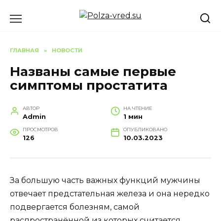
Перейти
к
содержанию
ГЛАВНАЯ
»
НОВОСТИ
Названы самые первые
симптомы простатита
АВТОР
НА ЧТЕНИЕ
Admin
1 мин
ПРОСМОТРОВ
ОПУБЛИКОВАНО
126
10.03.2023
За большую часть важных функций мужчины
отвечает предстательная железа и она нередко
подвергается болезням, самой
распространённой из которых считается