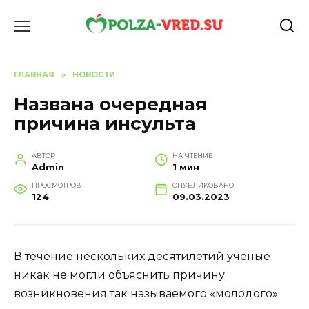
Перейти
к
содержанию
ГЛАВНАЯ
»
НОВОСТИ
Названа очередная
причина инсульта
АВТОР
НА ЧТЕНИЕ
Admin
1 мин
ПРОСМОТРОВ
ОПУБЛИКОВАНО
124
09.03.2023
В течение нескольких десятилетий учёные
никак не могли объяснить причину
возникновения так называемого «молодого»