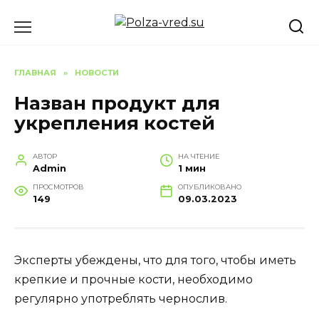
Перейти
к
содержанию
ГЛАВНАЯ
»
НОВОСТИ
Назван продукт для
укрепления костей
АВТОР
НА ЧТЕНИЕ
Admin
1 мин
ПРОСМОТРОВ
ОПУБЛИКОВАНО
149
09.03.2023
Эксперты убеждены, что для того, чтобы иметь
крепкие и прочные кости, необходимо
регулярно употреблять чернослив.