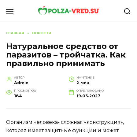
Перейти
к
содержанию
ГЛАВНАЯ
»
НОВОСТИ
Натуральное средство от
паразитов – тройчатка. Как
правильно принимать
АВТОР
НА ЧТЕНИЕ
Admin
2 мин
ПРОСМОТРОВ
ОПУБЛИКОВАНО
184
19.03.2023
Организм человека- сложная «конструкция»,
которая имеет защитные функции и может