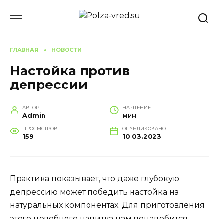
Перейти
к
содержанию
ГЛАВНАЯ
»
НОВОСТИ
Настойка против
депрессии
АВТОР
НА ЧТЕНИЕ
Admin
мин
ПРОСМОТРОВ
ОПУБЛИКОВАНО
159
10.03.2023
Практика показывает, что даже глубокую
депрессию может победить настойка на
натуральных компонентах. Для приготовления
этого целебного напитка нам понадобится