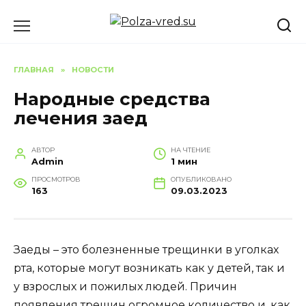
Перейти
к
содержанию
ГЛАВНАЯ
»
НОВОСТИ
Народные средства
лечения заед
АВТОР
НА ЧТЕНИЕ
Admin
1 мин
ПРОСМОТРОВ
ОПУБЛИКОВАНО
163
09.03.2023
Заеды – это болезненные трещинки в уголках
рта, которые могут возникать как у детей, так и
у взрослых и пожилых людей. Причин
появления трещин огромное количество и, как