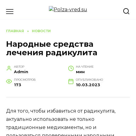
Перейти
к
содержанию
ГЛАВНАЯ
»
НОВОСТИ
Народные средства
лечения радикулита
АВТОР
НА ЧТЕНИЕ
Admin
мин
ПРОСМОТРОВ
ОПУБЛИКОВАНО
173
10.03.2023
Для того, чтобы избавиться от радикулита,
актуально использовать не только
традиционные медикаменты, но и
пользоваться проверенными народными