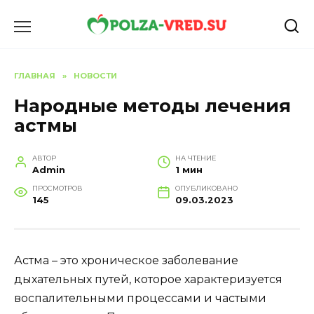
Перейти
к
содержанию
ГЛАВНАЯ
»
НОВОСТИ
Народные методы лечения
астмы
АВТОР
НА ЧТЕНИЕ
Admin
1 мин
ПРОСМОТРОВ
ОПУБЛИКОВАНО
145
09.03.2023
Астма – это хроническое заболевание
дыхательных путей, которое характеризуется
воспалительными процессами и частыми