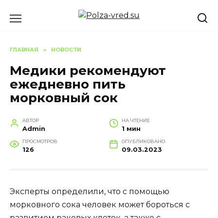
Перейти
к
содержанию
ГЛАВНАЯ
»
НОВОСТИ
Медики рекомендуют
ежедневно пить
морковный сок
АВТОР
НА ЧТЕНИЕ
Admin
1 мин
ПРОСМОТРОВ
ОПУБЛИКОВАНО
126
09.03.2023
Эксперты определили, что с помощью
морковного сока человек может бороться с
развитием раковых клеток, а также с