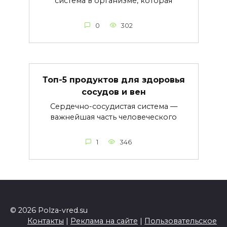
система в организме, которая
0
302
Топ-5 продуктов для здоровья
сосудов и вен
Сердечно-сосудистая система —
важнейшая часть человеческого
1
346
© 2026 Polza-vred.su
Контакты
|
Реклама на сайте
|
Пользовательское