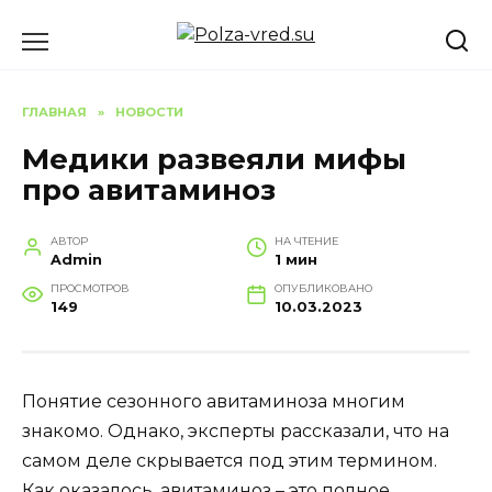
Перейти
к
содержанию
ГЛАВНАЯ
»
НОВОСТИ
Медики развеяли мифы
про авитаминоз
АВТОР
НА ЧТЕНИЕ
Admin
1 мин
ПРОСМОТРОВ
ОПУБЛИКОВАНО
149
10.03.2023
Понятие сезонного авитаминоза многим
знакомо. Однако, эксперты рассказали, что на
самом деле скрывается под этим термином.
Как оказалось, авитаминоз – это полное