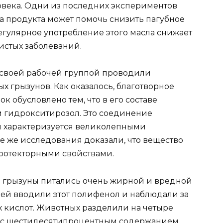
овека. Одни из последних экспериментов
да продукта может помочь снизить пагубное
егулярное употребление этого масла снижает
истых заболеваний.
 своей рабочей группой проводили
х грызунов. Как оказалось, благотворное
к обусловлено тем, что в его составе
м гидрокситирозол. Это соединение
и характеризуется великолепными
 же исследования доказали, что вещество
ротекторными свойствами.
е грызуны питались очень жирной и вредной
ей вводили этот полифенол и наблюдали за
кислот. Животных разделили на четыре
и с шестидесятипроцентным содержанием