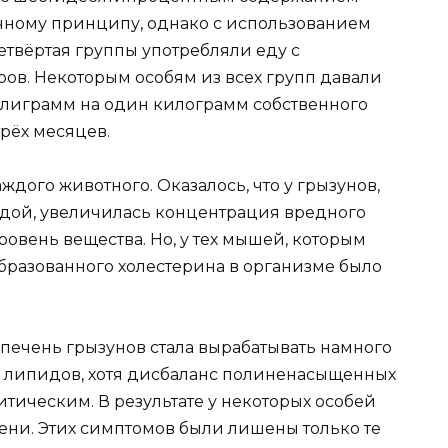
ичному принципу, однако с использованием
четвёртая группы употребляли еду с
в. Некоторым особям из всех групп давали
ллиграмм на один килограмм собственного
трёх месяцев.
ждого животного. Оказалось, что у грызунов,
дой, увеличилась концентрация вредного
ровень вещества. Но, у тех мышей, которым
бразованного холестерина в организме было
ечень грызунов стала вырабатывать намного
 липидов, хотя дисбаланс полиненасыщенных
тическим. В результате у некоторых особей
ени. Этих симптомов были лишены только те