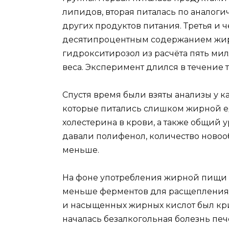
липидов, вторая питалась по аналог
других продуктов питания. Третья и 
десятипроцентным содержанием жиро
гидрокситирозол из расчёта пять ми
веса. Эксперимент длился в течение 
Спустя время были взяты анализы у ка
которые питались слишком жирной е
холестерина в крови, а также общий у
давали полифенол, количество новоо
меньше.
На фоне употребления жирной пищи п
меньше ферментов для расщепления
и насыщенных жирных кислот был кри
началась безалкогольная болезнь печ