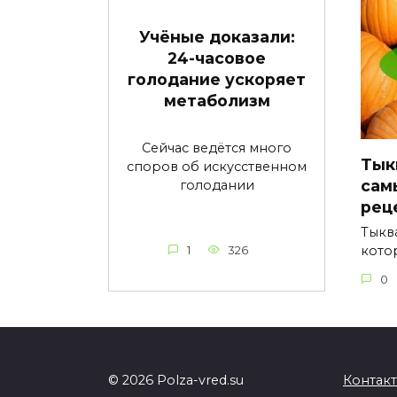
Учёные доказали:
24-часовое
голодание ускоряет
метаболизм
Сейчас ведётся много
Тык
споров об искусственном
сам
голодании
рец
Тыкв
кото
1
326
0
© 2026 Polza-vred.su
Контак