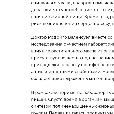
оливкового масла для организма чел
доказали, что употребление этого ви
влияние жирной пищи. Кроме того, р
риск возникновения сердечно-сосуд
Доктор Родриго Валенсуэл вместе со
исследования с участием лабораторны
влияние растительного масла из оливо
присутствует вещество под название
принадлежит к классу полифенолов 
антиоксидантными свойствами. Новые
обладает ярко выраженными гепатоп
В рамках эксперимента лабораторны
пищей. Спустя время в организм мыш
синтезом полиненасыщенных жирных 
группы. Первая питалась продуктам