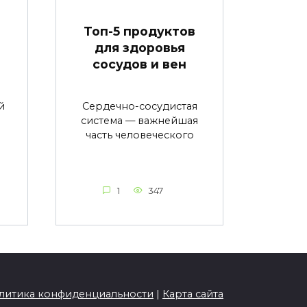
в
Топ-5 продуктов
для здоровья
сосудов и вен
й
Сердечно-сосудистая
система — важнейшая
часть человеческого
1
347
литика конфиденциальности
|
Карта сайта