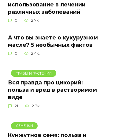
использование в лечении
различных заболеваний
0
2.7к.
А что вы знаете о кукурузном
масле? 5 необычных фактов
0
2.4к.
ТРАВЫ И РАСТЕНИЯ
Вся правда про цикорий:
польза и вред в растворимом
виде
21
2.3к.
СЕМЕЧКИ
Кунжутное семя: польза и