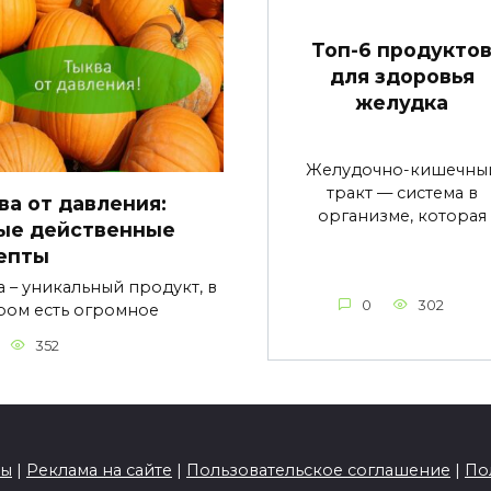
Топ-6 продукто
для здоровья
желудка
Желудочно-кишечны
тракт — система в
ва от давления:
организме, которая
ые действенные
епты
а – уникальный продукт, в
0
302
ром есть огромное
352
ты
|
Реклама на сайте
|
Пользовательское соглашение
|
По