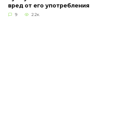
вред от его употребления
9
2.2к.