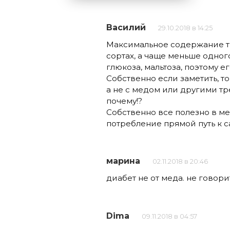
Василий
29.10.2018 в 14:25
Максимальное содержание тр
сортах, а чаще меньше одного
глюкоза, мальтоза, поэтому е
Собственно если заметить, т
а не с медом или другими т
почему!?
Собственно все полезно в ме
потребление прямой путь к 
марина
02.11.2018 в 20:46
диабет не от меда. не говори
Dima
09.11.2018 в 04:57