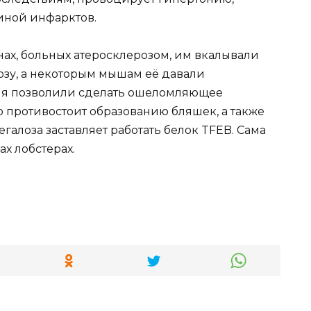
иной инфарктов.
ах, больных атеросклерозом, им вкалывали
озу, а некоторым мышам её давали
ия позволили сделать ошеломляющее
 противостоит образованию бляшек, а также
егалоза заставляет работать белок TFEB. Сама
ах лобстерах.