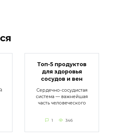
ся
в
Топ-5 продуктов
для здоровья
сосудов и вен
й
Сердечно-сосудистая
система — важнейшая
часть человеческого
1
346