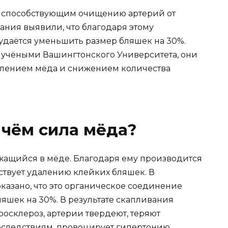
, способствующим очищению артерий от
ания выявили, что благодаря этому
удаётся уменьшить размер бляшек на 30%.
учёными Вашингтонского Университета, они
блением мёда и снижением количества
в чём сила мёда?
ержащийся в мёде. Благодаря ему производится
ствует удалению клейких бляшек. В
казано, что это органическое соединение
яшек на 30%. В результате скапливания
росклероз, артерии твердеют, теряют
последствиям, провоцирует гипертонию,