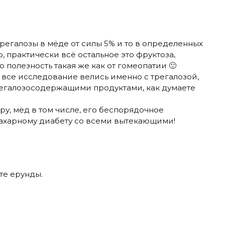
егалозы в мёде от силы 5% и то в определенных
, практически всё остальное это фруктоза,
го полезность такая же как от гомеопатии 🙂
о все исследование велись именно с трегалозой,
регалозосодержащими продуктами, как думаете
ру, мёд в том числе, его беспорядочное
сахарному диабету со всеми вытекающими!
те ерунды.