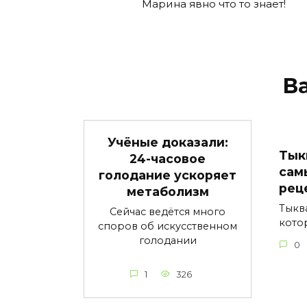
Марина явно что то знает!
В
Учёные доказали:
Тык
24-часовое
сам
голодание ускоряет
рец
метаболизм
Тыкв
Сейчас ведётся много
кото
споров об искусственном
голодании
0
1
326