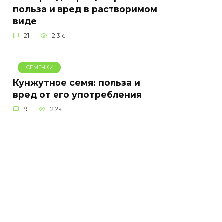
польза и вред в растворимом
виде
21
2.3к.
СЕМЕЧКИ
Кунжутное семя: польза и
вред от его употребления
9
2.2к.