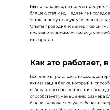
Вы не поверите, но новым продуктом
бляшек, стал мёд. Недавние исследов
уникальному продукту пчеловодства 
Опыты проводились американскими 
показали зависимость между употре
инфарктов.
Как это работает, 
Всё дело в трегалозе, это сахар, сод
активизация белка, который и способ
лабораторных исследованиях было до
способствует уменьшению размера бл
бляшек человек получает болезнь ате
эластичность. Это ведёт к пагубным 