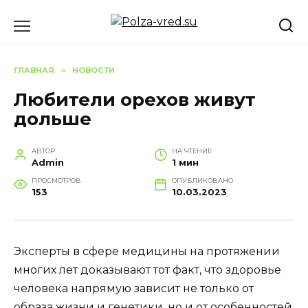
Перейти
к
содержанию
ГЛАВНАЯ
»
НОВОСТИ
Любители орехов живут
дольше
АВТОР
НА ЧТЕНИЕ
Admin
1 мин
ПРОСМОТРОВ
ОПУБЛИКОВАНО
153
10.03.2023
Эксперты в сфере медицины на протяжении
многих лет доказывают тот факт, что здоровье
человека напрямую зависит не только от
образа жизни и генетики, но и от особенностей