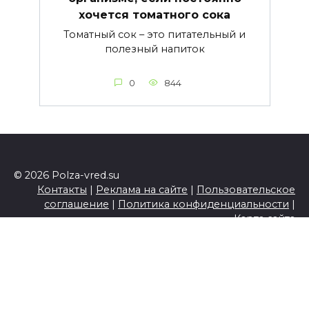
хочется томатного сока
Томатный сок – это питательный и
полезный напиток
0
844
© 2026 Polza-vred.su
Контакты
|
Реклама на сайте
|
Пользовательское
соглашение
|
Политика конфиденциальности
|
Карта сайта