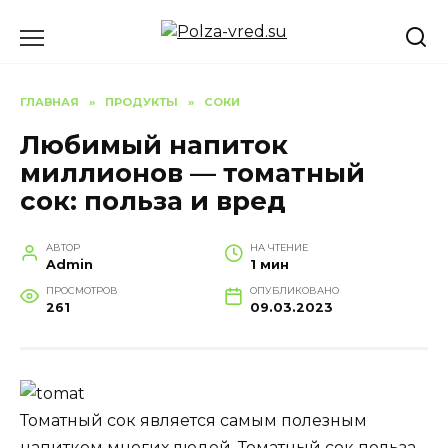
Перейти
к
содержанию
ГЛАВНАЯ
»
ПРОДУКТЫ
»
СОКИ
Любимый напиток
миллионов — томатный
сок: польза и вред
АВТОР
НА ЧТЕНИЕ
Admin
1 мин
ПРОСМОТРОВ
ОПУБЛИКОВАНО
261
09.03.2023
Томатный сок является самым полезным
напитком многих людей. Томатный сок польза