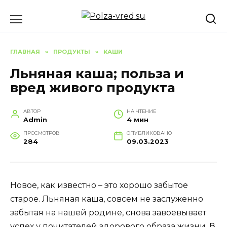
Перейти
к
содержанию
ГЛАВНАЯ
»
ПРОДУКТЫ
»
КАШИ
Льняная каша; польза и
вред живого продукта
АВТОР
НА ЧТЕНИЕ
Admin
4 мин
ПРОСМОТРОВ
ОПУБЛИКОВАНО
284
09.03.2023
Новое, как известно – это хорошо забытое
старое. Льняная каша, совсем не заслуженно
забытая на нашей родине, снова завоевывает
успех у почитателей здорового образа жизни. В