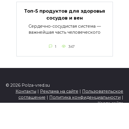
Топ-5 продуктов для здоровья
сосудов и вен
Сердечно-сосудистая система —
важнейшая часть человеческого
1
347
© 2026 Polza-vred.su
Контакты
|
Реклама на сайте
|
Пользовательское
соглашение
|
Политика конфиденциальности
|
Карта сайта