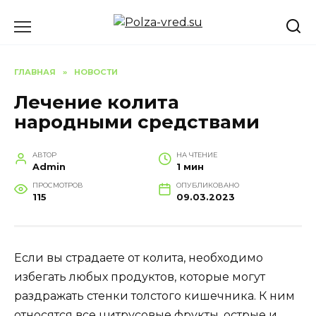
Перейти
к
содержанию
ГЛАВНАЯ
»
НОВОСТИ
Лечение колита
народными средствами
АВТОР
НА ЧТЕНИЕ
Admin
1 мин
ПРОСМОТРОВ
ОПУБЛИКОВАНО
115
09.03.2023
Если вы страдаете от колита, необходимо
избегать любых продуктов, которые могут
раздражать стенки толстого кишечника. К ним
относятся все цитрусовые фрукты, острые и