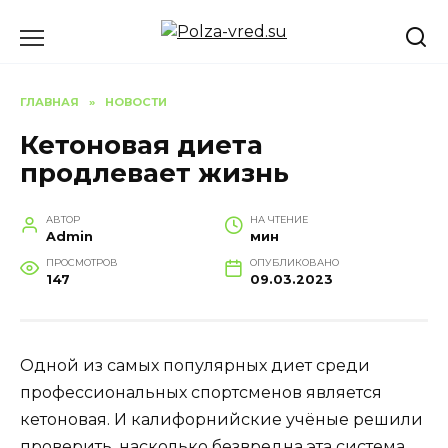
Перейти
к
содержанию
ГЛАВНАЯ
»
НОВОСТИ
Кетоновая диета
продлевает жизнь
АВТОР
НА ЧТЕНИЕ
Admin
мин
ПРОСМОТРОВ
ОПУБЛИКОВАНО
147
09.03.2023
Одной из самых популярных диет среди
профессиональных спортсменов является
кетоновая. И калифорнийские учёные решили
проверить, насколько безвредна эта система