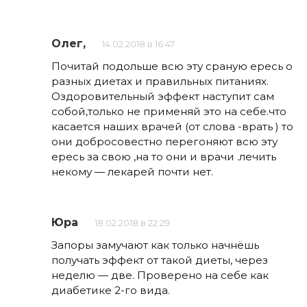
Олег,
14.02.2018 в 16:47
Почитай подольше всю эту сраную ересь о
разных диетах и правильных питаниях.
Оздоровительный эффект наступит сам
собой,только не применяй это на себе.что
касается наших врачей (от слова -врать ) то
они добросовестно перегоняют всю эту
ересь за свою ,на то они и врачи .лечить
некому — лекарей почти нет.
Юра
18.02.2018 в 22:29
Запоры замучают как только начнёшь
получать эффект от такой диеты, через
неделю — две. Проверено на себе как
диабетике 2-го вида.