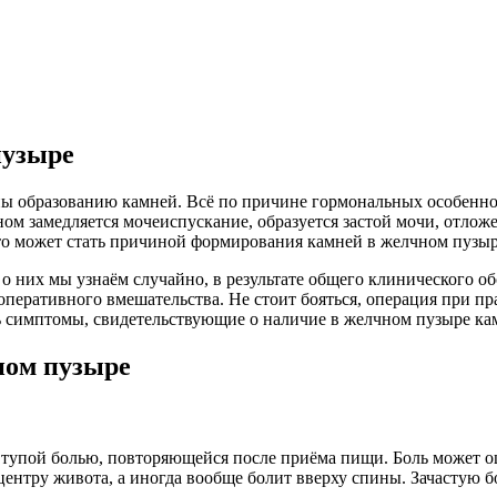
пузыре
ы образованию камней. Всё по причине гормональных особеннос
оном замедляется мочеиспускание, образуется застой мочи, отлож
 может стать причиной формирования камней в желчном пузыр
о них мы узнаём случайно, в результате общего клинического об
перативного вмешательства. Не стоит бояться, операция при пр
ть симптомы, свидетельствующие о наличие в желчном пузыре ка
ном пузыре
тупой болью, повторяющейся после приёма пищи. Боль может ощ
по центру живота, а иногда вообще болит вверху спины. Зачасту