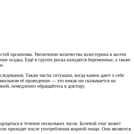
тей организма. Увеличение количества холестерина в желчи
ение осадка. Ещё в группе риска находятся беременные, а также
е.
следования. Также часты ситуации, когда камни дают о себе
авильном её проведении — это никак ни сказывается на
мней, немедленно обращайтесь к доктору.
ущаться в течение нескольких часов. Болевой очаг может
ю боли приходят после употребления жирной пищи. Они являются