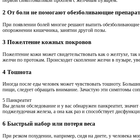
первой симптоматикой проблем с желчным пузырём.
2 От боли не помогают обезболивающие препара
При появлении болей многие решают выпить обезболивающие по
опорожнении кишечника, занятии другой позы.
3 Пожелтение кожных покровов
Пожелтение кожи может свидетельствовать как о желтухе, так и
желчи по протокам. Происходит скопление желчи в пузыре, ув
4 Тошнота
Иногда после еды человек может чувствовать тошноту. Большин
пищи, следует обращать внимание. Зачастую эти симптомы со
5 Панкреатит
Вы делали обследование и у вас обнаружен панкреатит, значит
поджелудочная железа, а она как раз и способствует дисфункц
6 Быстрый набор или потеря веса
При резком похудении, например, сидя на диете, у человека мо