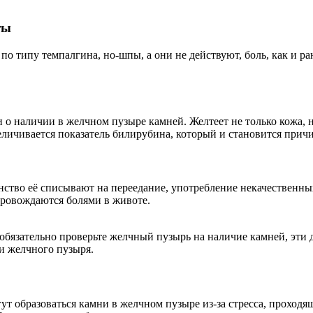
ты
 типу темпалгина, но-шпы, а они не действуют, боль, как и ра
 о наличии в желчном пузыре камней. Желтеет не только кожа, но
еличивается показатель билирубина, который и становится прич
ство её списывают на переедание, употребление некачественных 
провождаются болями в животе.
 обязательно проверьте желчный пузырь на наличие камней, эти 
ии желчного пузыря.
гут образоваться камни в желчном пузыре из-за стресса, проход