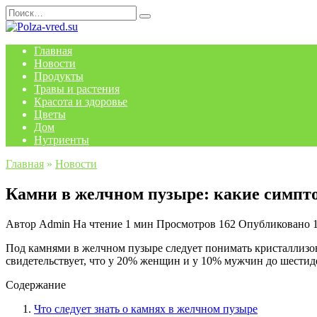
Перейти
Search
к
for:
содержанию
Главная
Новости
Продукты
Травы и растения
Красота и здоровье
Цветы
Дом
Нутриенты
Главная
»
Новости
Камни в желчном пузыре: какие симпт
Автор
Admin
На чтение
1 мин
Просмотров
162
Опубликовано
Под камнями в желчном пузыре следует понимать кристаллизов
свидетельствует, что у 20% женщин и у 10% мужчин до шестиде
Содержание
Что следует знать о камнях в желчном пузыре