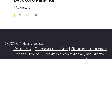
русского напитка
Ромашк
2
306
© 2026 Polza-vred.su
Контакты
|
Реклама на сайте
|
Пользовательское
соглашение
|
Политика конфиденциальности
|
Карта сайта