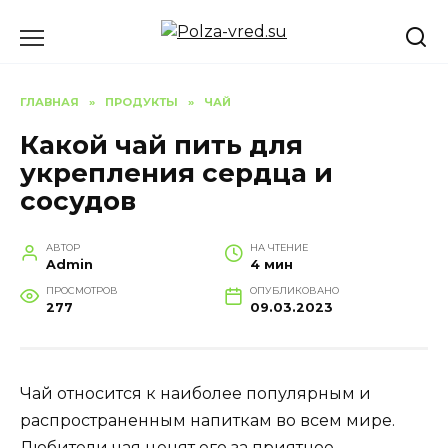
Перейти
к
содержанию
ГЛАВНАЯ
»
ПРОДУКТЫ
»
ЧАЙ
Какой чай пить для
укрепления сердца и
сосудов
АВТОР
НА ЧТЕНИЕ
Admin
4 мин
ПРОСМОТРОВ
ОПУБЛИКОВАНО
277
09.03.2023
Чай относится к наиболее популярным и
распространенным напиткам во всем мире.
Любители чая ценят его за приятное,