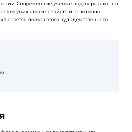
еваний. Современные ученые подтверждают тот
еством уникальных свойств и позитивно
заключается польза этого чудодейственного
ая
я