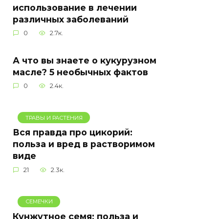
использование в лечении
различных заболеваний
0
2.7к.
А что вы знаете о кукурузном
масле? 5 необычных фактов
0
2.4к.
ТРАВЫ И РАСТЕНИЯ
Вся правда про цикорий:
польза и вред в растворимом
виде
21
2.3к.
СЕМЕЧКИ
Кунжутное семя: польза и