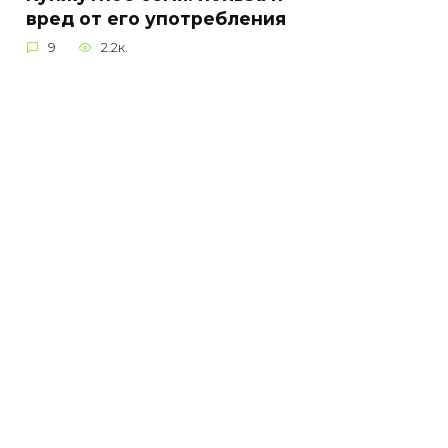
вред от его употребления
9
2.2к.