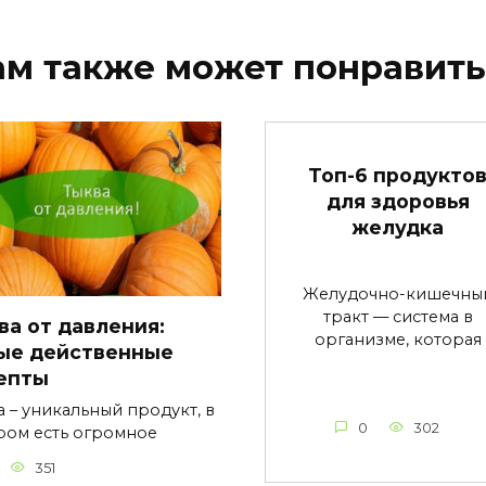
ам также может понравить
Топ-6 продукто
для здоровья
желудка
Желудочно-кишечны
тракт — система в
ва от давления:
организме, которая
ые действенные
епты
а – уникальный продукт, в
0
302
ром есть огромное
351