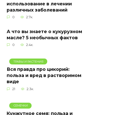
использование в лечении
различных заболеваний
0
2.7к.
А что вы знаете о кукурузном
масле? 5 необычных фактов
0
2.4к.
ТРАВЫ И РАСТЕНИЯ
Вся правда про цикорий:
польза и вред в растворимом
виде
21
2.3к.
СЕМЕЧКИ
Кунжутное семя: польза и