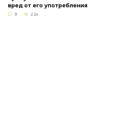
вред от его употребления
9
2.2к.