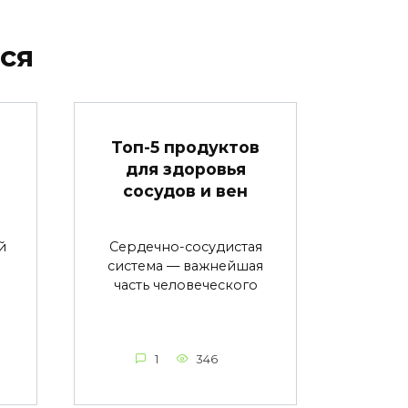
ся
в
Топ-5 продуктов
для здоровья
сосудов и вен
й
Сердечно-сосудистая
система — важнейшая
часть человеческого
1
346