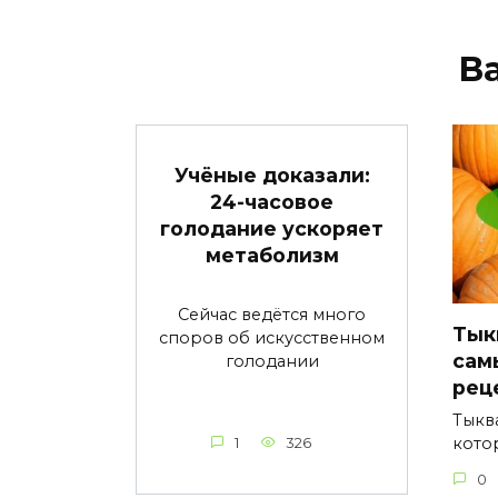
В
Учёные доказали:
24-часовое
голодание ускоряет
метаболизм
Сейчас ведётся много
Тык
споров об искусственном
сам
голодании
рец
Тыкв
кото
1
326
0