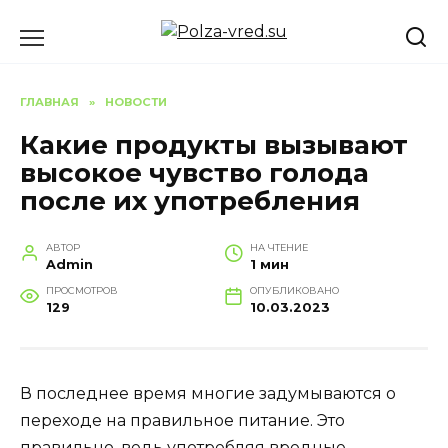
Перейти
к
содержанию
ГЛАВНАЯ
»
НОВОСТИ
Какие продукты вызывают
высокое чувство голода
после их употребления
АВТОР
НА ЧТЕНИЕ
Admin
1 мин
ПРОСМОТРОВ
ОПУБЛИКОВАНО
129
10.03.2023
В последнее время многие задумываются о
переходе на правильное питание. Это
правильно, ведь употребляя вредные