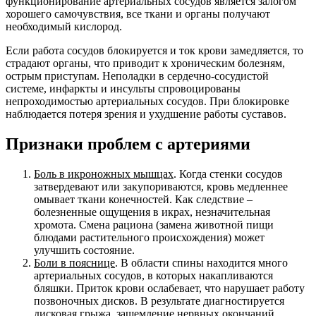
функционирование артериальных сосудов является залогом
хорошего самочувствия, все ткани и органы получают
необходимый кислород.
Если работа сосудов блокируется и ток крови замедляется, то
страдают органы, что приводит к хроническим болезням,
острым приступам. Неполадки в сердечно-сосудистой
системе, инфаркты и инсульты спровоцированы
непроходимостью артериальных сосудов. При блокировке
наблюдается потеря зрения и ухудшение работы суставов.
Признаки проблем с артериями
Боль в икроножных мышцах
. Когда стенки сосудов
затвердевают или закупориваются, кровь медленнее
омывает ткани конечностей. Как следствие –
болезненные ощущения в икрах, незначительная
хромота. Смена рациона (замена животной пищи
блюдами растительного происхождения) может
улучшить состояние.
Боли в пояснице
. В области спины находится много
артериальных сосудов, в которых накапливаются
бляшки. Приток крови ослабевает, что нарушает работу
позвоночных дисков. В результате диагностируется
дисковая грыжа, защемление нервных окончаний.