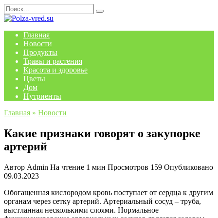
Перейти
Search
к
for:
содержанию
Главная
Новости
Продукты
Травы и растения
Красота и здоровье
Цветы
Дом
Нутриенты
Главная
»
Новости
Какие признаки говорят о закупорке
артерий
Автор
Admin
На чтение
1 мин
Просмотров
159
Опубликовано
09.03.2023
Обогащенная кислородом кровь поступает от сердца к другим
органам через сетку артерий. Артериальный сосуд – труба,
выстланная несколькими слоями. Нормальное