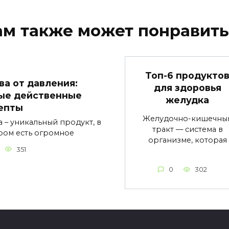
ам также может понравить
Топ-6 продукто
ва от давления:
для здоровья
ые действенные
желудка
епты
Желудочно-кишечны
а – уникальный продукт, в
тракт — система в
ром есть огромное
организме, которая
351
0
302