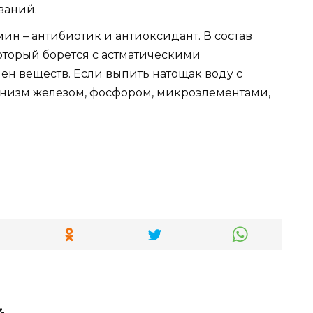
ваний.
н – антибиотик и антиоксидант. В состав
оторый борется с астматическими
н веществ. Если выпить натощак воду с
анизм железом, фосфором, микроэлементами,