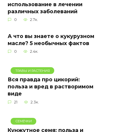
использование в лечении
различных заболеваний
0
2.7к.
А что вы знаете о кукурузном
масле? 5 необычных фактов
0
2.4к.
ТРАВЫ И РАСТЕНИЯ
Вся правда про цикорий:
польза и вред в растворимом
виде
21
2.3к.
СЕМЕЧКИ
Кунжутное семя: польза и