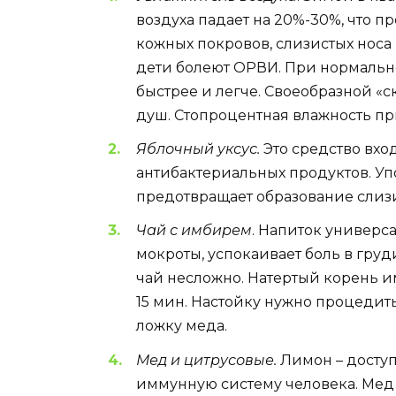
воздуха падает на 20%-30%, что п
кожных покровов, слизистых носа 
дети болеют ОРВИ. При нормально
быстрее и легче. Своеобразной «
душ. Стопроцентная влажность пр
Яблочный уксус.
Это средство вхо
антибактериальных продуктов. Уп
предотвращает образование слизи
Чай с имбирем
. Напиток универс
мокроты, успокаивает боль в груд
чай несложно. Натертый корень имб
15 мин. Настойку нужно процедить
ложку меда.
Мед и цитрусовые.
Лимон – досту
иммунную систему человека. Мед с