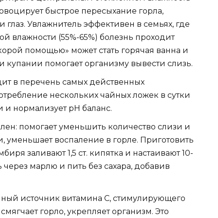
ровоцирует быстрое пересыхание горла,
и глаз. Увлажнитель эффективен в семьях, где
й влажности (55%-65%) болезнь проходит
скорой помощью» может стать горячая ванна и
и купании помогает организму вывести слизь.
дит в перечень самых действенных
отребление нескольких чайных ложек в сутки
 и нормализует рН баланс.
ален: помогает уменьшить количество слизи и
и, уменьшает воспаление в горле. Приготовить
иря заливают 1,5 ст. кипятка и настаивают 10-
 через марлю и пить без сахара, добавив
пный источник витамина С, стимулирующего
мягчает горло, укрепляет организм. Это