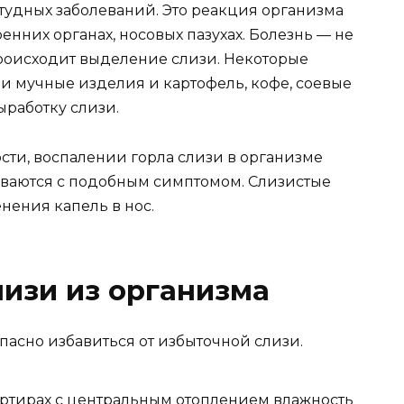
тудных заболеваний. Это реакция организма
енних органах, носовых пазухах. Болезнь — не
роисходит выделение слизи. Некоторые
и мучные изделия и картофель, кофе, соевые
работку слизи.
сти, воспалении горла слизи в организме
иваются с подобным симптомом. Слизистые
ения капель в нос.
изи из организма
опасно избавиться от избыточной слизи.
артирах с центральным отоплением влажность