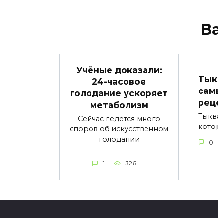
В
Учёные доказали:
Тык
24-часовое
сам
голодание ускоряет
рец
метаболизм
Тыкв
Сейчас ведётся много
кото
споров об искусственном
голодании
0
1
326