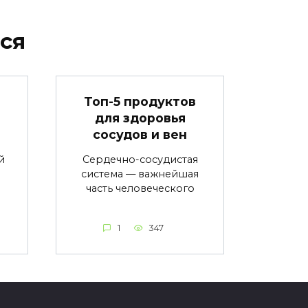
ся
в
Топ-5 продуктов
для здоровья
сосудов и вен
й
Сердечно-сосудистая
система — важнейшая
часть человеческого
1
347