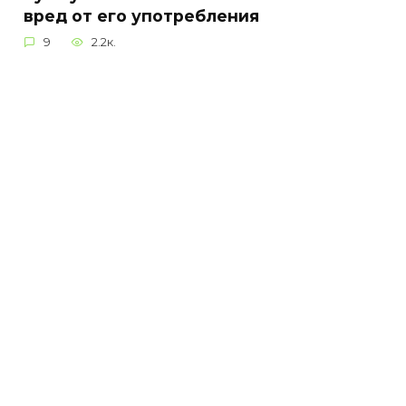
вред от его употребления
9
2.2к.