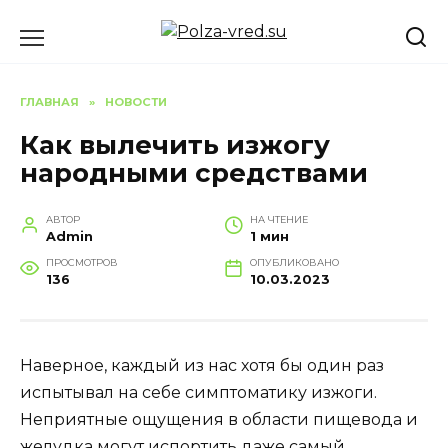
Перейти
к
содержанию
ГЛАВНАЯ
»
НОВОСТИ
Как вылечить изжогу
народными средствами
АВТОР
НА ЧТЕНИЕ
Admin
1 мин
ПРОСМОТРОВ
ОПУБЛИКОВАНО
136
10.03.2023
Наверное, каждый из нас хотя бы один раз
испытывал на себе симптоматику изжоги.
Неприятные ощущения в области пищевода и
желудка могут испортить даже самый