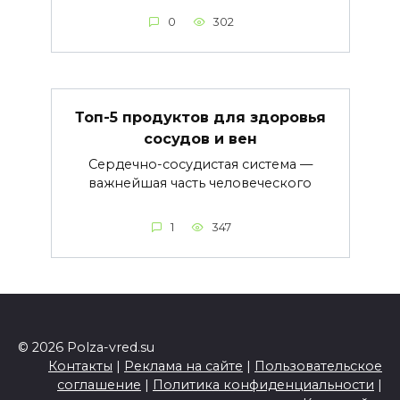
0
302
Топ-5 продуктов для здоровья
сосудов и вен
Сердечно-сосудистая система —
важнейшая часть человеческого
1
347
© 2026 Polza-vred.su
Контакты
|
Реклама на сайте
|
Пользовательское
соглашение
|
Политика конфиденциальности
|