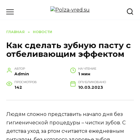
Перейти
к
содержанию
ГЛАВНАЯ
»
НОВОСТИ
Как сделать зубную пасту с
отбеливающим эффектом
АВТОР
НА ЧТЕНИЕ
Admin
1 мин
ПРОСМОТРОВ
ОПУБЛИКОВАНО
142
10.03.2023
Людям сложно представить начало дня без
гигиенической процедуры – чистки зубов. С
детства уход за ртом считается ежедневным
ритуалом, без которого здоровье зубов