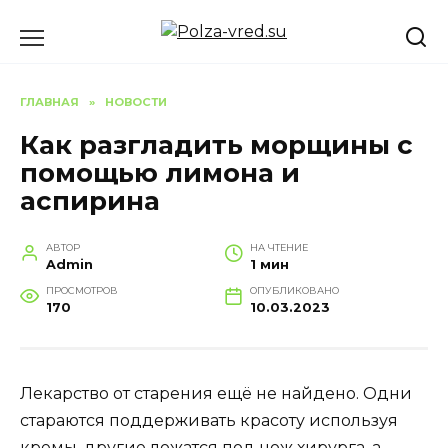
Перейти
к
содержанию
ГЛАВНАЯ
»
НОВОСТИ
Как разгладить морщины с
помощью лимона и
аспирина
АВТОР
НА ЧТЕНИЕ
Admin
1 мин
ПРОСМОТРОВ
ОПУБЛИКОВАНО
170
10.03.2023
Лекарство от старения ещё не найдено. Одни
стараются поддерживать красоту используя
кремы, другие ложатся под нож хирурга, а