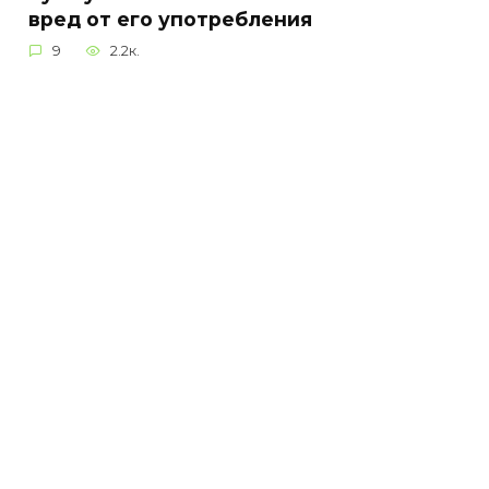
вред от его употребления
9
2.2к.