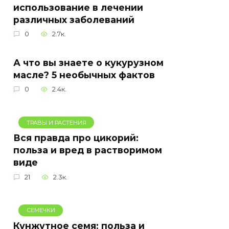
использование в лечении
различных заболеваний
0
2.7к.
А что вы знаете о кукурузном
масле? 5 необычных фактов
0
2.4к.
ТРАВЫ И РАСТЕНИЯ
Вся правда про цикорий:
польза и вред в растворимом
виде
21
2.3к.
СЕМЕЧКИ
Кунжутное семя: польза и