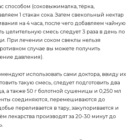
с способом (соковыжималка, тёрка,
вляем 1 стакан сока. Затем свекольный нектар
вания на 4 часа, после чего добавляем чайную
ь целительную смесь следует 3 раза в день по
ищи. При лечении соком свеклы нельзя
 противном случае вы можете получить
ение давления).
омендуют использовать сами доктора, ввиду их
овить такую смесь, следует подготовить два
да, а также 50 г болотной сушеницы и 0,250 мл
енты соединяются, перемешиваются до
обье переливается в тару, закупоривается и
ём лекарства производят за 20-30 минут до
ь.