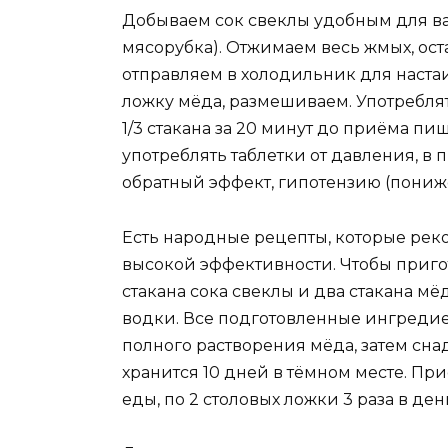
Добываем сок свеклы удобным для ва
мясорубка). Отжимаем весь жмых, оста
отправляем в холодильник для настаи
ложку мёда, размешиваем. Употреблят
1/3 стакана за 20 минут до приёма п
употреблять таблетки от давления, в
обратный эффект, гипотензию (пониж
Есть народные рецепты, которые рек
высокой эффективности. Чтобы пригот
стакана сока свеклы и два стакана мё
водки. Все подготовленные ингреди
полного растворения мёда, затем снад
хранится 10 дней в тёмном месте. При
еды, по 2 столовых ложки 3 раза в ден