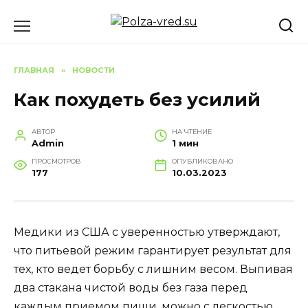
Перейти
к
содержанию
ГЛАВНАЯ
»
НОВОСТИ
Как похудеть без усилий
АВТОР
НА ЧТЕНИЕ
Admin
1 мин
ПРОСМОТРОВ
ОПУБЛИКОВАНО
177
10.03.2023
Медики из США с уверенностью утверждают,
что питьевой режим гарантирует результат для
тех, кто ведет борьбу с лишним весом. Выпивая
два стакана чистой воды без газа перед
каждым приемом пищи, можно с легкостью