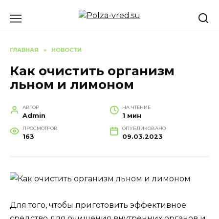
Перейти
к
содержанию
ГЛАВНАЯ
»
НОВОСТИ
Как очистить организм
льном и лимоном
АВТОР
НА ЧТЕНИЕ
Admin
1 мин
ПРОСМОТРОВ
ОПУБЛИКОВАНО
163
09.03.2023
Для того, чтобы приготовить эффективное
средство для очищения внутренних органов и