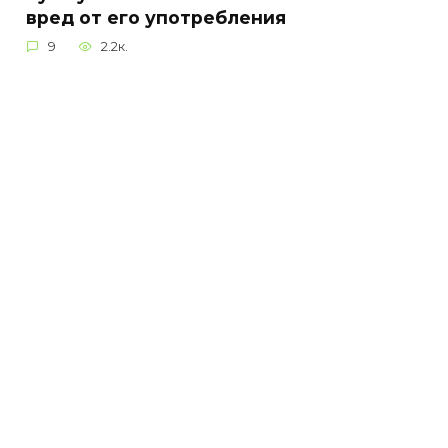
вред от его употребления
9
2.2к.