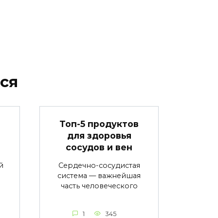
ся
в
Топ-5 продуктов
для здоровья
сосудов и вен
й
Сердечно-сосудистая
система — важнейшая
часть человеческого
1
345