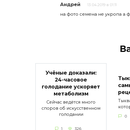
Андрей
13.04.2019 в 01:11
на фото семена не укропа а ф
В
Учёные доказали:
Тык
24-часовое
сам
голодание ускоряет
рец
метаболизм
Тыкв
Сейчас ведётся много
кото
споров об искусственном
голодании
0
1
326