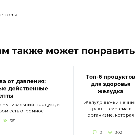
енхеля.
ам также может понравить
Топ-6 продукто
ва от давления:
для здоровья
ые действенные
желудка
епты
Желудочно-кишечны
а – уникальный продукт, в
тракт — система в
ром есть огромное
организме, которая
351
0
302