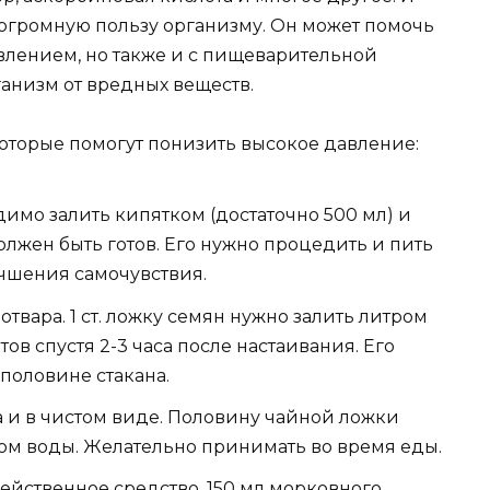
 огромную пользу организму. Он может помочь
авлением, но также и с пищеварительной
ганизм от вредных веществ.
которые помогут понизить высокое давление:
имо залить кипятком (достаточно 500 мл) и
должен быть готов. Его нужно процедить и пить
учшения самочувствия.
твара. 1 ст. ложку семян нужно залить литром
тов спустя 2-3 часа после настаивания. Его
 половине стакана.
 и в чистом виде. Половину чайной ложки
ом воды. Желательно принимать во время еды.
ейственное средство. 150 мл морковного