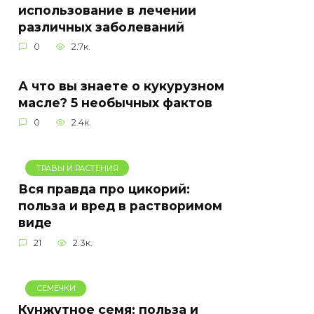
использование в лечении
различных заболеваний
0
2.7к.
А что вы знаете о кукурузном
масле? 5 необычных фактов
0
2.4к.
ТРАВЫ И РАСТЕНИЯ
Вся правда про цикорий:
польза и вред в растворимом
виде
21
2.3к.
СЕМЕЧКИ
Кунжутное семя: польза и