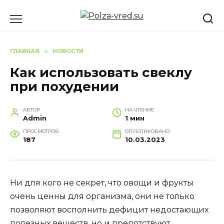
Перейти
к
содержанию
ГЛАВНАЯ
»
НОВОСТИ
Как использовать свеклу
при похудении
АВТОР
НА ЧТЕНИЕ
Admin
1 мин
ПРОСМОТРОВ
ОПУБЛИКОВАНО
187
10.03.2023
Ни для кого не секрет, что овощи и фрукты
очень ценны для организма, они не только
позволяют восполнить дефицит недостающих
полезных веществ, но и препятствуют