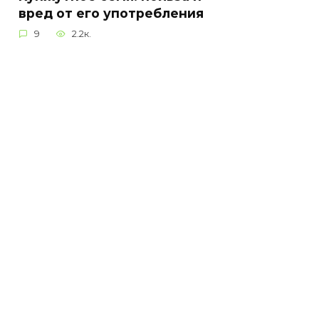
вред от его употребления
9
2.2к.