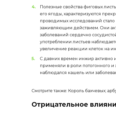
Полезные свойства фиговых листье
его ягоды, характеризуются прек
проводимых исследований стало и
заживляющим действием. Они акт
заболеваний сердечно сосудистой
употреблении листьев наблюдает
увеличение реакции клеток на ин
С давних времен инжир активно и
применяли в роли потогонного и 
наблюдался кашель или заболеван
Смотрите также:
Король бахчевых; арб
Отрицательное влияни