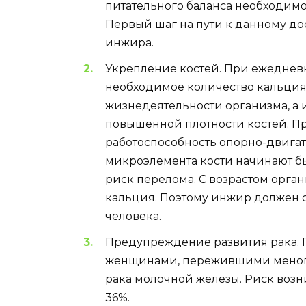
питательного баланса необходимо
Первый шаг на пути к данному д
инжира.
Укрепление костей. При ежеднев
необходимое количество кальция
жизнедеятельности организма, а 
повышенной плотности костей. Пр
работоспособность опорно-двигате
микроэлемента кости начинают бы
риск перелома. С возрастом орга
кальция. Поэтому инжир должен о
человека.
Предупреждение развития рака.
женщинами, пережившими менопа
рака молочной железы. Риск воз
36%.