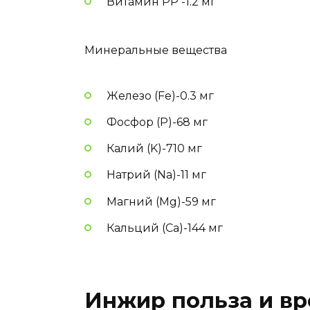
Витамин PP -1.2 мг
Минеральные вещества
Железо (Fe)-0.3 мг
Фосфор (P)-68 мг
Калий (K)-710 мг
Натрий (Na)-11 мг
Магний (Mg)-59 мг
Кальций (Ca)-144 мг
Инжир польза и в