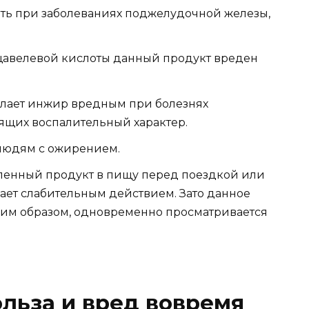
ь при заболеваниях поджелудочной железы,
щавелевой кислоты данный продукт вреден
елает инжир вредным при болезнях
ящих воспалительный характер.
людям с ожирением.
ленный продукт в пищу перед поездкой или
дает слабительным действием. Зато данное
аким образом, одновременно просматривается
льза и вред вовремя