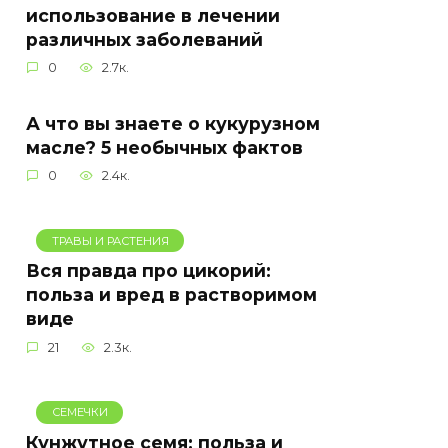
использование в лечении
различных заболеваний
0
2.7к.
А что вы знаете о кукурузном
масле? 5 необычных фактов
0
2.4к.
ТРАВЫ И РАСТЕНИЯ
Вся правда про цикорий:
польза и вред в растворимом
виде
21
2.3к.
СЕМЕЧКИ
Кунжутное семя: польза и