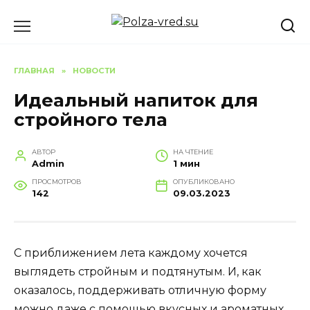
Перейти
к
содержанию
ГЛАВНАЯ
»
НОВОСТИ
Идеальный напиток для
стройного тела
АВТОР
НА ЧТЕНИЕ
Admin
1 мин
ПРОСМОТРОВ
ОПУБЛИКОВАНО
142
09.03.2023
С приближением лета каждому хочется
выглядеть стройным и подтянутым. И, как
оказалось, поддерживать отличную форму
можно даже с помощью вкусных и ароматных