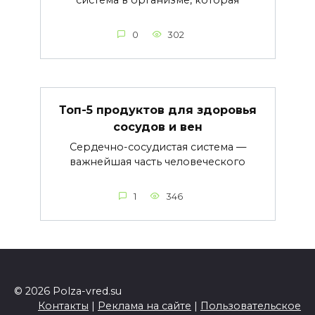
система в организме, которая
0
302
Топ-5 продуктов для здоровья
сосудов и вен
Сердечно-сосудистая система —
важнейшая часть человеческого
1
346
© 2026 Polza-vred.su
Контакты
|
Реклама на сайте
|
Пользовательское