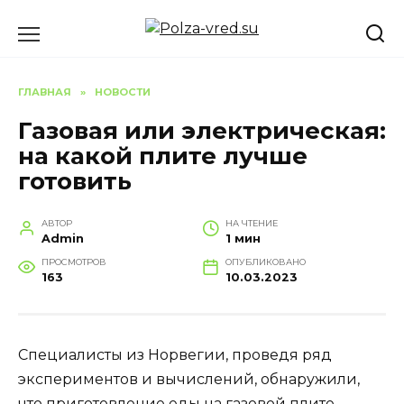
Перейти
к
содержанию
ГЛАВНАЯ
»
НОВОСТИ
Газовая или электрическая:
на какой плите лучше
готовить
АВТОР
НА ЧТЕНИЕ
Admin
1 мин
ПРОСМОТРОВ
ОПУБЛИКОВАНО
163
10.03.2023
Специалисты из Норвегии, проведя ряд
экспериментов и вычислений, обнаружили,
что приготовление еды на газовой плите