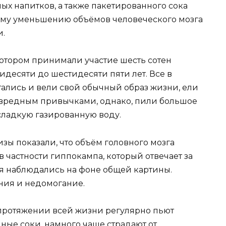
х напитков, а также пакетированного сока
ому уменьшению объёмов человеческого мозга
и.
 котором принимали участие шесть сотен
идесяти до шестидесяти пяти лет. Все в
ались и вели свой обычный образ жизни, ели
 вредным привычками, однако, пили большое
 сладкую газированную воду.
зы показали, что объём головного мозга
 частности гиппокампа, который отвечает за
ия наблюдались на фоне общей картины.
ния и недомогание.
а протяжении всей жизни регулярно пьют
ные соки, намного чаще страдают от