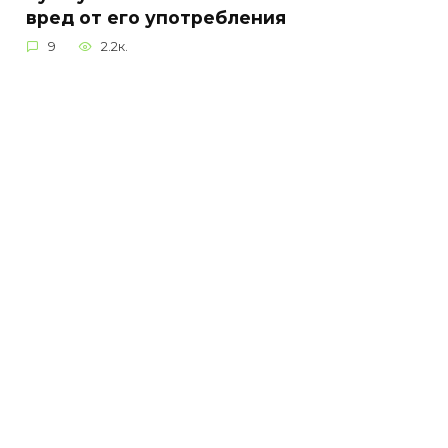
вред от его употребления
9
2.2к.