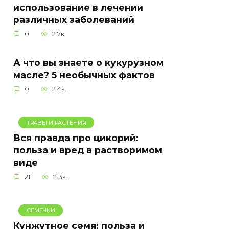
использование в лечении
различных заболеваний
0
2.7к.
А что вы знаете о кукурузном
масле? 5 необычных фактов
0
2.4к.
ТРАВЫ И РАСТЕНИЯ
Вся правда про цикорий:
польза и вред в растворимом
виде
21
2.3к.
СЕМЕЧКИ
Кунжутное семя: польза и