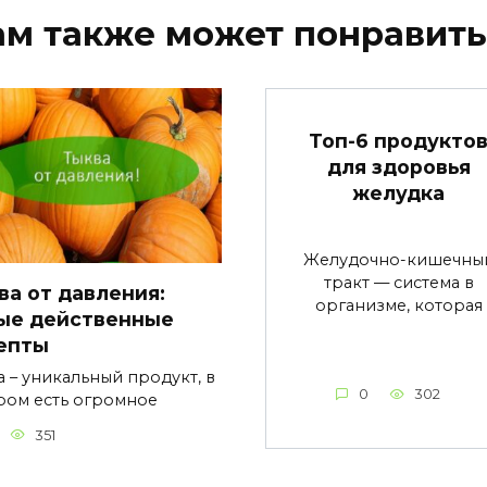
ам также может понравить
Топ-6 продукто
для здоровья
желудка
Желудочно-кишечны
тракт — система в
ва от давления:
организме, которая
ые действенные
епты
а – уникальный продукт, в
0
302
ром есть огромное
351