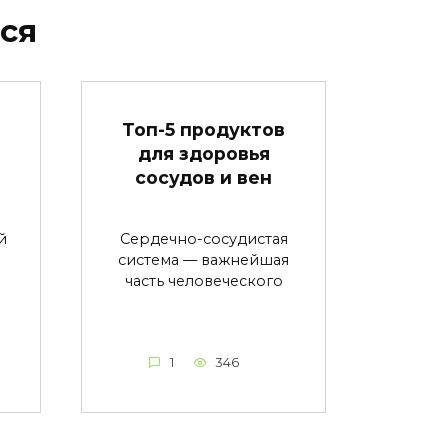
ся
в
Топ-5 продуктов
для здоровья
сосудов и вен
й
Сердечно-сосудистая
система — важнейшая
часть человеческого
1
346