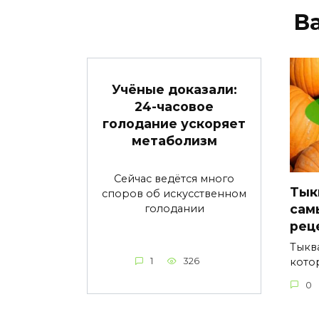
В
Учёные доказали:
24-часовое
голодание ускоряет
метаболизм
Сейчас ведётся много
Тык
споров об искусственном
сам
голодании
рец
Тыкв
кото
1
326
0