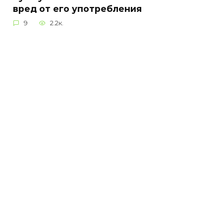
вред от его употребления
9
2.2к.