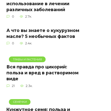
использование в лечении
различных заболеваний
0
2.7к.
А что вы знаете о кукурузном
масле? 5 необычных фактов
0
2.4к.
ТРАВЫ И РАСТЕНИЯ
Вся правда про цикорий:
польза и вред в растворимом
виде
21
2.3к.
СЕМЕЧКИ
Кунжутное семя: польза и