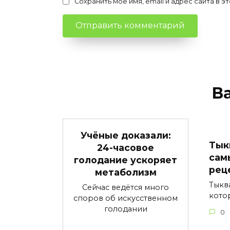
Сохранить моё имя, email и адрес сайта в
В
Учёные доказали:
Тык
24-часовое
сам
голодание ускоряет
рец
метаболизм
Тыкв
Сейчас ведётся много
кото
споров об искусственном
голодании
0