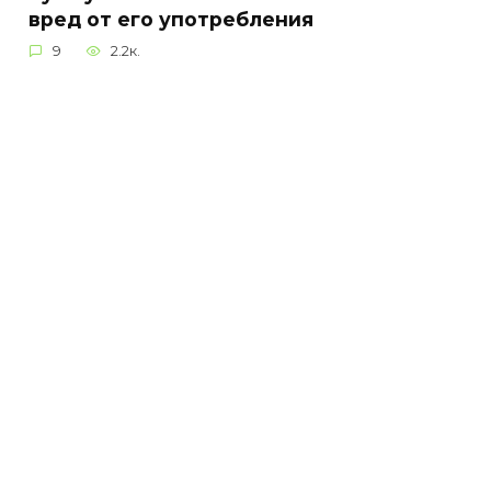
вред от его употребления
9
2.2к.