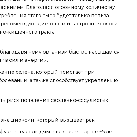
варением. Благодаря огромному количеству
ребления этого сыра будет только польза.
у рекомендуют диетологи и гастроэнтерологи
но-кишечного тракта.
 благодаря нему организм быстро насыщается
ив сил и энергии.
жание селена, который помогает при
олеваний, а также способствует укреплению
ить риск появления сердечно-сосудистых
зма диоксин, который вызывает рак.
у советуют людям в возрасте старше 65 лет –