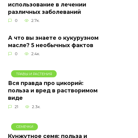
использование в лечении
различных заболеваний
0
2.7к.
А что вы знаете о кукурузном
масле? 5 необычных фактов
0
2.4к.
ТРАВЫ И РАСТЕНИЯ
Вся правда про цикорий:
польза и вред в растворимом
виде
21
2.3к.
СЕМЕЧКИ
Кунжутное семя: польза и