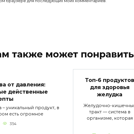
 этом браузере для последующих моих комментариев.
ам также может понравить
Топ-6 продукто
ва от давления:
для здоровья
ые действенные
желудка
епты
Желудочно-кишечны
а – уникальный продукт, в
тракт — система в
ром есть огромное
организме, которая
354