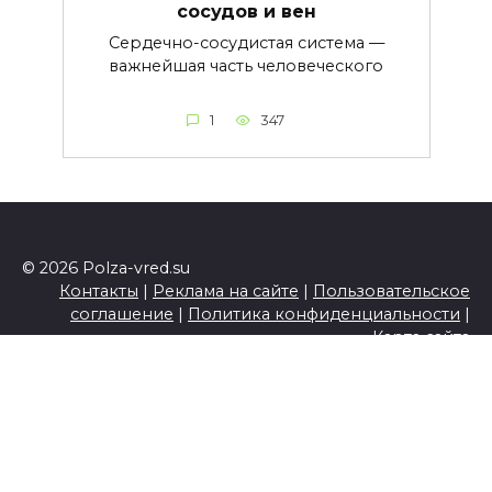
сосудов и вен
Сердечно-сосудистая система —
важнейшая часть человеческого
1
347
© 2026 Polza-vred.su
Контакты
|
Реклама на сайте
|
Пользовательское
соглашение
|
Политика конфиденциальности
|
Карта сайта