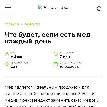
Перейти
к
содержанию
ГЛАВНАЯ
»
НОВОСТИ
Что будет, если есть мед
каждый день
АВТОР
НА ЧТЕНИЕ
Admin
7 мин
ПРОСМОТРОВ
ОПУБЛИКОВАНО
336
10.03.2023
Мёд является идеальным продуктом для
питания, некой волшебной пилюлей. Не зря
медики рекомендуют заменить сахар мёдом,
ведь кроме того, что это настоящий кладезь