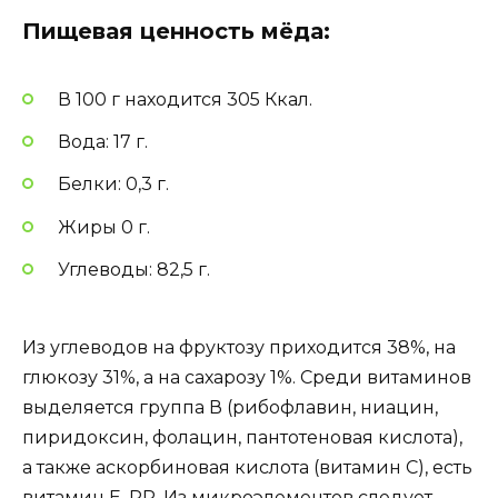
Пищевая ценность мёда:
В 100 г находится 305 Ккал.
Вода: 17 г.
Белки: 0,3 г.
Жиры 0 г.
Углеводы: 82,5 г.
Из углеводов на фруктозу приходится 38%, на
глюкозу 31%, а на сахарозу 1%. Среди витаминов
выделяется группа В (рибофлавин, ниацин,
пиридоксин, фолацин, пантотеновая кислота),
а также аскорбиновая кислота (витамин С), есть
витамин
Е
,
РР
. Из микроэлементов следует