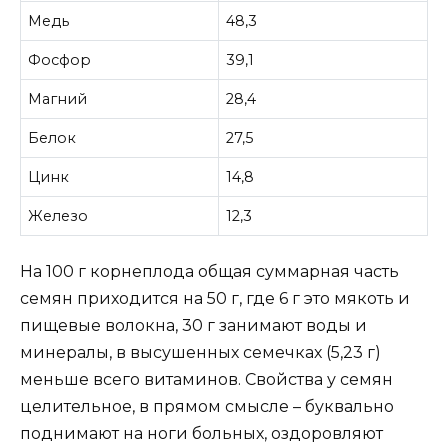
Медь
48,3
Фосфор
39,1
Магний
28,4
Белок
27,5
Цинк
14,8
Железо
12,3
На 100 г корнеплода общая суммарная часть
семян приходится на 50 г, где 6 г это мякоть и
пищевые волокна, 30 г занимают воды и
минералы, в высушенных семечках (5,23 г)
меньше всего витаминов. Свойства у семян
целительное, в прямом смысле – буквально
поднимают на ноги больных, оздоровляют