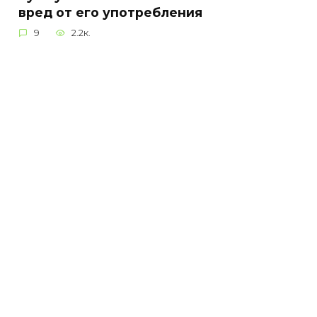
вред от его употребления
9
2.2к.