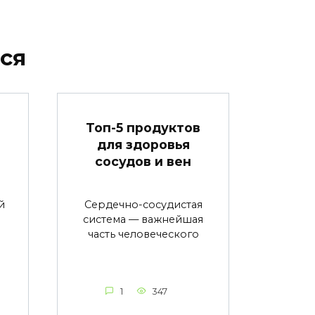
ся
в
Топ-5 продуктов
для здоровья
сосудов и вен
й
Сердечно-сосудистая
система — важнейшая
часть человеческого
1
347