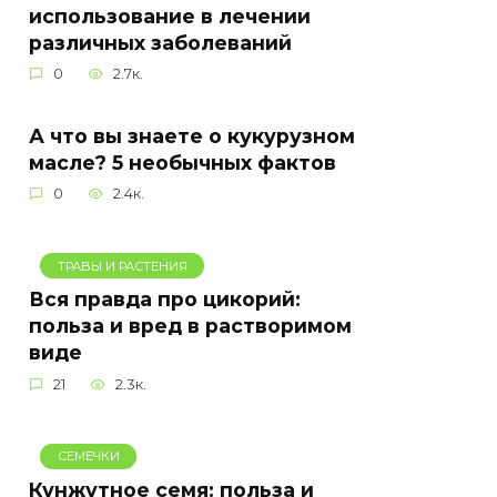
использование в лечении
различных заболеваний
0
2.7к.
А что вы знаете о кукурузном
масле? 5 необычных фактов
0
2.4к.
ТРАВЫ И РАСТЕНИЯ
Вся правда про цикорий:
польза и вред в растворимом
виде
21
2.3к.
СЕМЕЧКИ
Кунжутное семя: польза и