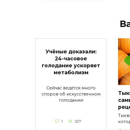
В
Учёные доказали:
24-часовое
голодание ускоряет
метаболизм
Сейчас ведётся много
Тык
споров об искусственном
сам
голодании
рец
Тыкв
кото
1
327