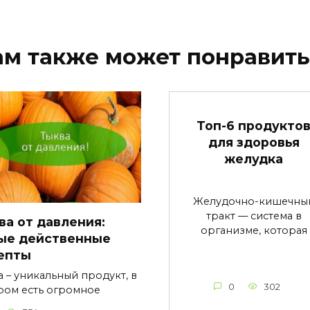
ам также может понравить
Топ-6 продукто
для здоровья
желудка
Желудочно-кишечны
тракт — система в
ва от давления:
организме, которая
ые действенные
епты
а – уникальный продукт, в
0
302
ром есть огромное