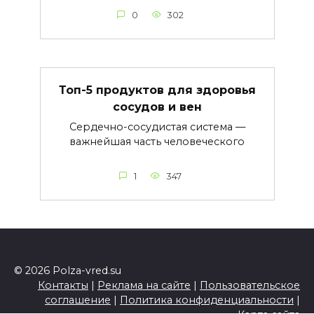
0
302
Топ-5 продуктов для здоровья
сосудов и вен
Сердечно-сосудистая система —
важнейшая часть человеческого
1
347
© 2026 Polza-vred.su
Контакты
|
Реклама на сайте
|
Пользовательское
соглашение
|
Политика конфиденциальности
|