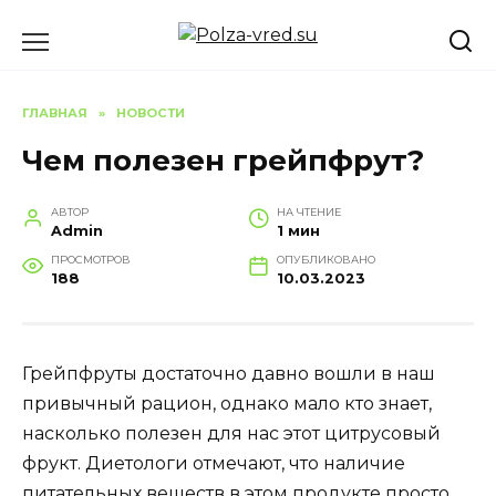
Перейти
к
содержанию
ГЛАВНАЯ
»
НОВОСТИ
Чем полезен грейпфрут?
АВТОР
НА ЧТЕНИЕ
Admin
1 мин
ПРОСМОТРОВ
ОПУБЛИКОВАНО
188
10.03.2023
Грейпфруты достаточно давно вошли в наш
привычный рацион, однако мало кто знает,
насколько полезен для нас этот цитрусовый
фрукт. Диетологи отмечают, что наличие
питательных веществ в этом продукте просто