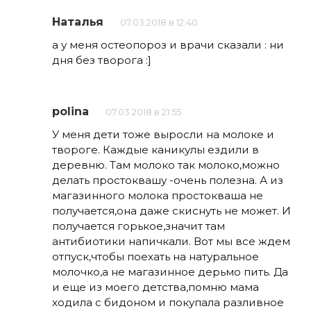
Наталья
07.03.2018 в 12:40
а у меня остеопороз и врачи сказали : ни
дня без творога :]
polina
07.03.2018 в 21:55
У меня дети тоже выросли на молоке и
твороге. Каждые каникулы ездили в
деревню. Там молоко так молоко,можно
делать простоквашу -очень полезна. А из
магазинного молока простокваша не
получается,она даже скиснуть не может. И
получается горькое,значит там
антибиотики напичкали. Вот мы все ждем
отпуск,чтобы поехать на натуральное
молочко,а не магазинное дерьмо пить. Да
и еще из моего детства,помню мама
ходила с бидоном и покупала разливное