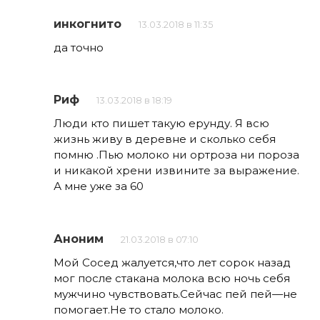
инкогнито
13.03.2018 в 11:35
да точно
Риф
13.03.2018 в 18:19
Люди кто пишет такую ерунду. Я всю
жизнь живу в деревне и сколько себя
помню .Пью молоко ни ортроза ни пороза
и никакой хрени извините за выражение.
А мне уже за 60
Аноним
21.03.2018 в 07:10
Мой Сосед жалуется,что лет сорок назад
мог после стакана молока всю ночь себя
мужчино чувствовать.Сейчас пей пей—не
помогает.Не то стало молоко.