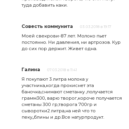
туда добавить каки.
Совесть коммунита
03.03.2018 в 19:17
Моей свекрови-87 лет. Молоко пьет
постоянно. Ни давления, ни артрозов. Кур
до сих пор держит. Живет одна.
Галина
07.03.2018 в 11:41
Я покупают 3 литра молока у
участника,когда прокиснет эта
баночка,снимают сметанку ,получается
грамм300, варю творог,короче получается
сметаны 300 гр,творога 700гр и
сыворотки2 литра,на ней что то
пеку,,блины и др.Все натурпродукт.