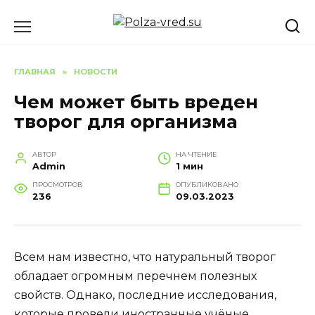
Перейти
к
содержанию
ГЛАВНАЯ
»
НОВОСТИ
Чем может быть вреден
творог для организма
АВТОР
НА ЧТЕНИЕ
Admin
1 мин
ПРОСМОТРОВ
ОПУБЛИКОВАНО
236
09.03.2023
Всем нам известно, что натуральный творог
обладает огромным перечнем полезных
свойств. Однако, последние исследования,
которые провели иностранные учёные,