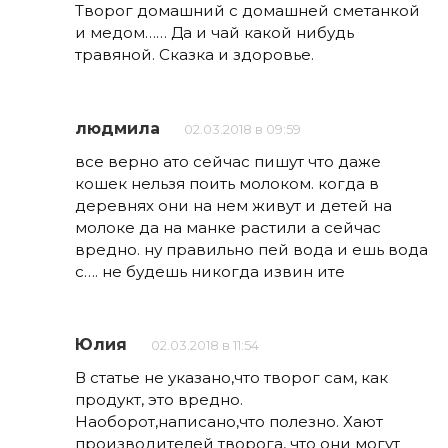
Творог домашний с домашней сметанкой
и медом…… Да и чай какой нибудь
травяной. Сказка и здоровье.
людмила
02.03.2018 в 09:59
все верно ато сейчас пишут что даже
кошек нельзя поить молоком. когда в
деревнях они на нем живут и детей на
молоке да на манке растили а сейчас
вредно. ну правильно пей вода и ешь вода
с…. не будешь никогда извин ите
Юлия
02.03.2018 в 11:54
В статье не указано,что творог сам, как
продукт, это вредно.
Наоборот,написано,что полезно. Хают
производителей творога, что они могут