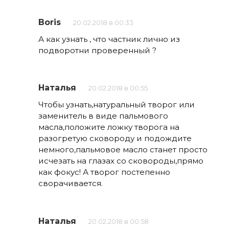
Boris
20.02.2018 в 00:33
А как узнать , что частник лично из
подворотни проверенный ?
Наталья
20.02.2018 в 00:55
Чтобы узнать,натуральный творог или
заменитель в виде пальмового
масла,положите ложку творога на
разогретую сковороду и подождите
немного,пальмовое масло станет просто
исчезать на глазах со сковороды,прямо
как фокус! А творог постепенно
сворачивается.
Наталья
20.02.2018 в 00:58