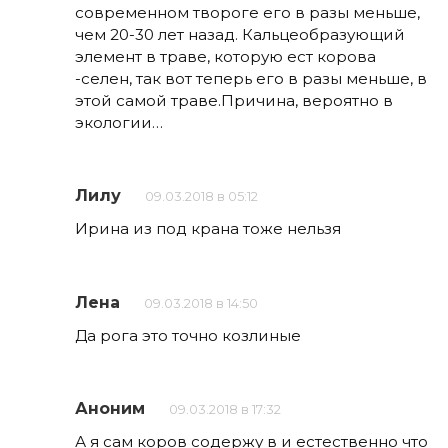
современном твороге его в разы меньше,
чем 20-30 лет назад. Кальцеобразующий
элемент в траве, которую ест корова
-селен, так вот теперь его в разы меньше, в
этой самой траве.Причина, вероятно в
экологии…
Лилу
09.03.2018 в 05:12
Ирина из под крана тоже нельзя
Лена
09.03.2018 в 14:50
Да рога это точно козлиные
Аноним
09.03.2018 в 17:32
А я сам коров содержу в и естественно что