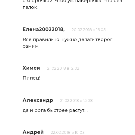
с хлорочкой. Чтоб уж наверняка , что без
палок.
Елена20022018,
20.02.2018 в 16:05
Все правильно, нужно делать творог
самим.
Химея
21.02.2018 в 12:02
Пипец!
Александр
21.02.2018 в 15:08
да и рога быстрее растут….
Андрей
22.02.2018 в 10:03