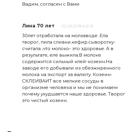
Вадим, согласен с Вами
Лина 70 лет
02.06.2018 в 12:19
30лет отработала на молзаводе .Ела
творог, пила сливки.кефир.сыворотку-
считала ,что молоко- это здоровье. А в
результате, еле выжила.В молоке
содержится сильный клей-козеин.На
заводе его добывали из обезжиренного
молока на экспорт за валюту. Козеин-
СКЛЕИВАИТ все мелкие сосуды в
организме человека и мы не понимаем
почему ухудшается наше здоровье. Творог
это чистый козеин.