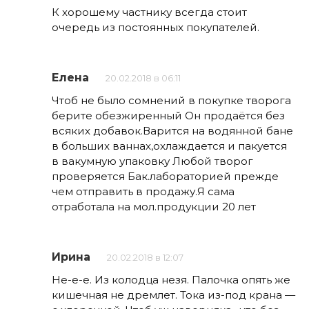
К хорошему частнику всегда стоит
очередь из постоянных покупателей.
Елена
20.02.2018 в 06:11
Чтоб не было сомнений в покупке творога
берите обезжиренный Он продаётся без
всяких добавок.Варится на водянной бане
в больших ваннах,охлаждается и пакуется
в вакумную упаковку Любой творог
проверяется Бак.лабораторией прежде
чем отправить в продажу.Я сама
отработала на мол.продукции 20 лет
Ирина
20.02.2018 в 12:07
Не-е-е. Из колодца незя. Палочка опять же
кишечная не дремлет. Тока из-под крана —