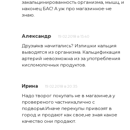
закальцинированность организма, мышц, и
наконец БАС! А уж про магазинное-не
знаю.
Александр
19.02.2018 в 15:40
Друзьякв начитались? Излишки кальция
выводятся из организма. Кальцификация
артерий невозможна из за употребления
кисломолочных продуктов.
Ирина
19.02.2018 в 20:35
Надо творог покупать не в магазине,а у
провереного частника,лично с
подворья.Иначе перекупы привозят в
город и продают как свое,не зная какое
качество они продают.