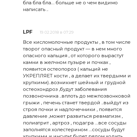
бла бла бла… больше не о чем видимо
написать ..
LPF
19.02.2018 в 07:29
Все кисломолочные продукты , в том числе
творог опасный продукт — в нем много
опасного кальция , от которого вырастут
камни в желчном пузыре и почках ,
появится остеопороз ( кальций не
УКРЕПЛЯЕТ кости , а делает их твердыми и
хрупкими)..возникнет шейный и грудной
остеохондроз ,будут заболевания
позвоночника ..вплоть до межпозвонковой
грыжи , печень станет твердой ..выйдут из
строя почки и надпочечники , появится
давление ,может развиться ревматизм ,
полиатрит , артроз , подагра …все сосуды
заполнятся холестерином …сосуды будут
хрупкими и инсульт будет рядом ходить