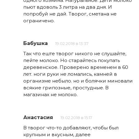
одного хозяина. Натуральное. Дети молоко
пьют вдоволь 3 литра на два дня. И
попробуй не дай. Творог, сметана не
ограничено.
Бабушка
19.02.2018 в 13:37
Так что еште творог никого не слушайте,
пейте молоко. Но старайтесь покупать
деревенское. Проверено временем в 60
лет. ноги руки не ломались, камней в
организме небыло. но и болячки миновали
всякие грипозные, простудные. В
магазинах не молоко.
Анастасия
19.02.2018 в 15:17
В творог что-то добавляют, чтобы был
крупным и вкусным, далее