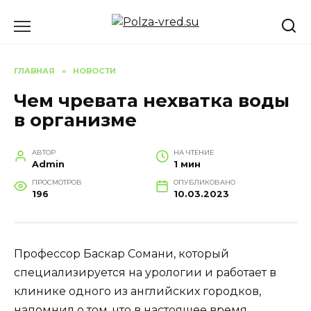
Перейти
к
содержанию
ГЛАВНАЯ
»
НОВОСТИ
Чем чревата нехватка воды
в организме
АВТОР
НА ЧТЕНИЕ
Admin
1 мин
ПРОСМОТРОВ
ОПУБЛИКОВАНО
196
10.03.2023
Профессор Баскар Сомани, который
специализируется на урологии и работает в
клинике одного из английских городков,
напомнил о том, что в настоящее время