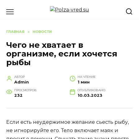
Перейти
к
содержанию
ГЛАВНАЯ
»
НОВОСТИ
Чего не хватает в
организме, если хочется
рыбы
АВТОР
НА ЧТЕНИЕ
Admin
1 мин
ПРОСМОТРОВ
ОПУБЛИКОВАНО
232
10.03.2023
Если есть неудержимое желание сьесть рыбу,
не игнорируйте его. Тело включает маяк и
просит о помощи. Слушать такие знаки просто