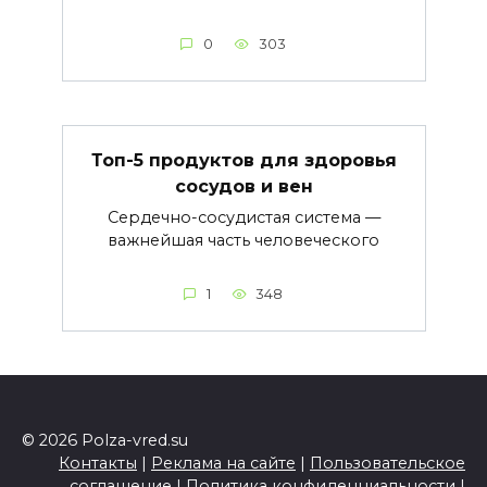
0
303
Топ-5 продуктов для здоровья
сосудов и вен
Сердечно-сосудистая система —
важнейшая часть человеческого
1
348
© 2026 Polza-vred.su
Контакты
|
Реклама на сайте
|
Пользовательское
соглашение
|
Политика конфиденциальности
|