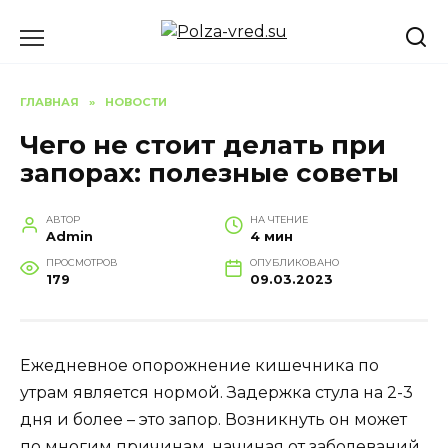
Перейти
к
содержанию
ГЛАВНАЯ
»
НОВОСТИ
Чего не стоит делать при
запорах: полезные советы
АВТОР
НА ЧТЕНИЕ
Admin
4 мин
ПРОСМОТРОВ
ОПУБЛИКОВАНО
179
09.03.2023
Ежедневное опорожнение кишечника по
утрам является нормой. Задержка стула на 2-3
дня и более – это запор. Возникнуть он может
по многим причинам, начиная от заболеваний